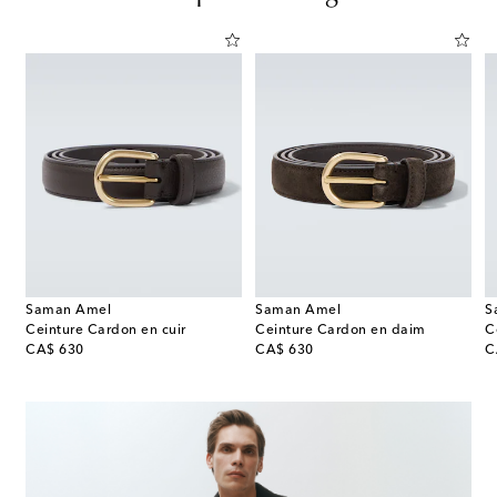
Saman Amel
Saman Amel
S
Ceinture Cardon en cuir
Ceinture Cardon en daim
C
original price
original price
or
CA$ 630
CA$ 630
C