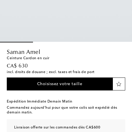
Saman Amel
Ceinture Cardon en cuir
original price
CA$ 630
incl. droits de douane ; excl. taxes et frais de port
Choisissez votre taille
Expédition Immédiate Demain Matin
Commandez aujourd’hui pour que votre colis soit expédié dès
demain matin.
Livraison offerte sur les commandes dès CA$600