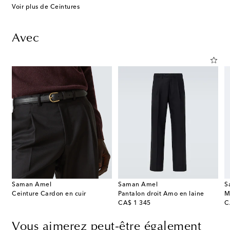
Voir plus de Ceintures
Avec
Saman Amel
Saman Amel
S
Ceinture Cardon en cuir
Pantalon droit Amo en laine
M
original price
or
CA$ 1 345
C
Vous aimerez peut-être également