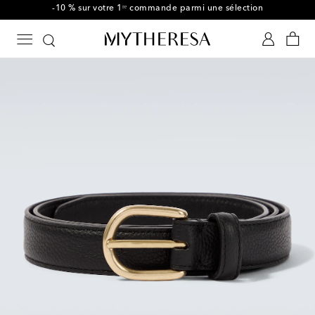
-10 % sur votre 1ʳᵉ commande parmi une sélection