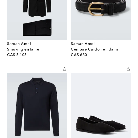
Saman Amel
Saman Amel
Smoking en laine
Ceinture Cardon en daim
original price
original price
CA$ 5 105
CA$ 630