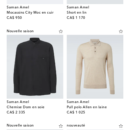
Saman Amel
Saman Amel
Mocassins City Moc en cuir
Short en lin
original price
original price
CA$ 950
CA$ 1 170
Nouvelle saison
Saman Amel
Saman Amel
Chemise Dom en soie
Pull polo Allen en laine
original price
original price
CA$ 2 335
CA$ 1 025
Nouvelle saison
nouveauté