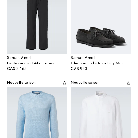
Saman Amel
Saman Amel
Pantalon droit Alio en soie
Chaussures bateau City Moc en daim
original price
original price
CA$ 2 165
CA$ 950
Nouvelle saison
Nouvelle saison