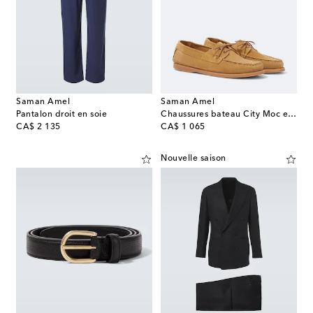
Saman Amel
Saman Amel
Pantalon droit en soie
Chaussures bateau City Moc en daim
original price
original price
CA$ 2 135
CA$ 1 065
Nouvelle saison