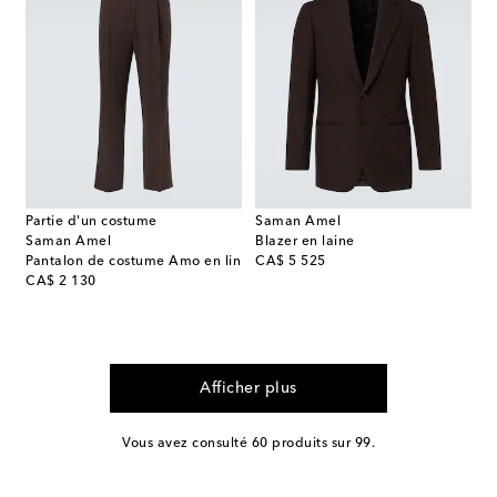
Partie d'un costume
Saman Amel
Saman Amel
Blazer en laine
original price
Pantalon de costume Amo en lin
CA$ 5 525
original price
CA$ 2 130
Afficher plus
Vous avez consulté 60 produits sur 99.