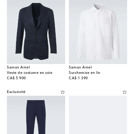
Saman Amel
Saman Amel
Veste de costume en soie
Surchemise en lin
original price
original price
CA$ 5 900
CA$ 1 390
Exclusivité