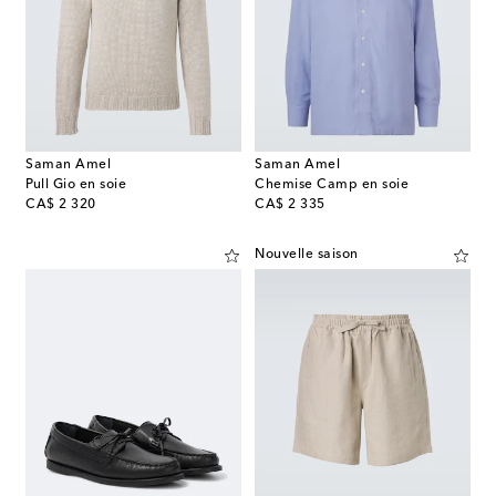
Saman Amel
Saman Amel
Pull Gio en soie
Chemise Camp en soie
original price
original price
CA$ 2 320
CA$ 2 335
Nouvelle saison