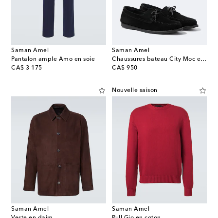
Saman Amel
Saman Amel
Pantalon ample Amo en soie
Chaussures bateau City Moc en daim
original price
original price
CA$ 3 175
CA$ 950
Nouvelle saison
Saman Amel
Saman Amel
Veste en daim
Pull Gio en coton