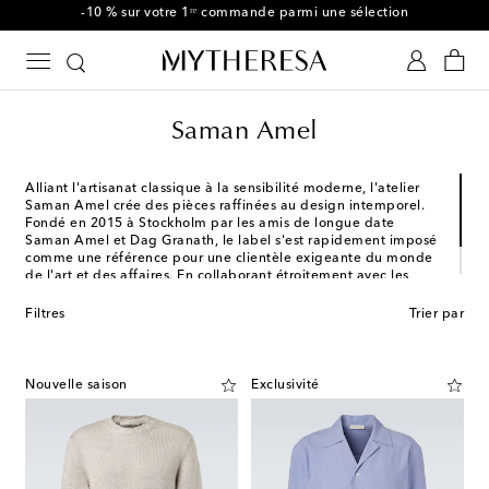
-10 % sur votre 1ʳᵉ commande parmi une sélection
Saman Amel
Alliant l'artisanat classique à la sensibilité moderne, l'atelier
Saman Amel crée des pièces raffinées au design intemporel.
Fondé en 2015 à Stockholm par les amis de longue date
Saman Amel et Dag Granath, le label s'est rapidement imposé
comme une référence pour une clientèle exigeante du monde
de l'art et des affaires. En collaborant étroitement avec les
meilleures manufactures italiennes, Saman Amel propose des
tenues élégantes, à la fois classiques et contemporaines.
Filtres
Trier par
Nouvelle saison
Exclusivité