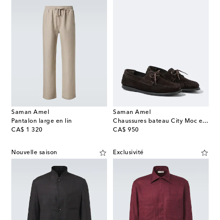
Saman Amel
Saman Amel
Pantalon large en lin
Chaussures bateau City Moc en daim
original price
original price
CA$ 1 320
CA$ 950
Nouvelle saison
Exclusivité