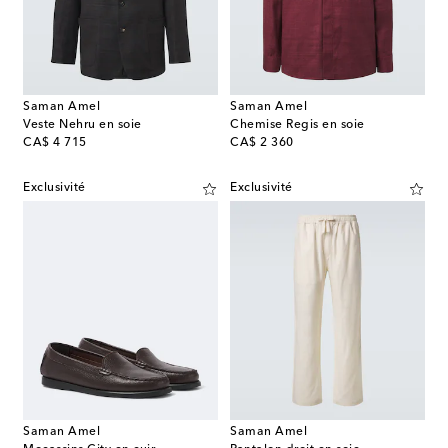
Saman Amel
Saman Amel
Veste Nehru en soie
Chemise Regis en soie
original price
original price
CA$ 4 715
CA$ 2 360
Exclusivité
Exclusivité
Saman Amel
Saman Amel