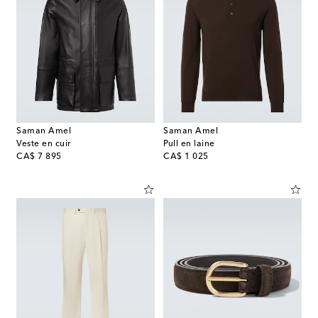
Saman Amel
Saman Amel
Veste en cuir
Pull en laine
original price
original price
CA$ 7 895
CA$ 1 025