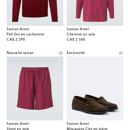
Saman Amel
Saman Amel
Pull Gio en cachemire
Chemise en soie
original price
original price
CA$ 2 395
CA$ 2 360
Nouvelle saison
Exclusivité
Saman Amel
Saman Amel
Short en soie
Mocassins City en daim