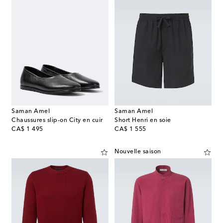
Saman Amel
Saman Amel
Chaussures slip-on City en cuir
Short Henri en soie
original price
original price
CA$ 1 495
CA$ 1 555
Nouvelle saison