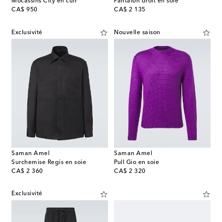
Mocassins City en cuir
Pantalon droit en soie
original price
original price
CA$ 950
CA$ 2 135
Exclusivité
Nouvelle saison
Saman Amel
Saman Amel
Surchemise Regis en soie
Pull Gio en soie
original price
original price
CA$ 2 360
CA$ 2 320
Exclusivité