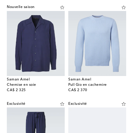
Nouvelle saison
Saman Amel
Saman Amel
Chemise en soie
Pull Gio en cachemire
original price
original price
CA$ 2 325
CA$ 2 370
Exclusivité
Exclusivité