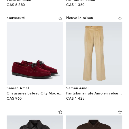
original price
original price
CA$ 6 380
CA$ 1 360
nouveauté
Nouvelle saison
Saman Amel
Saman Amel
Chaussures bateau City Moc en daim
Pantalon ample Amo en velours côtelé
original price
original price
CA$ 960
CA$ 1 425