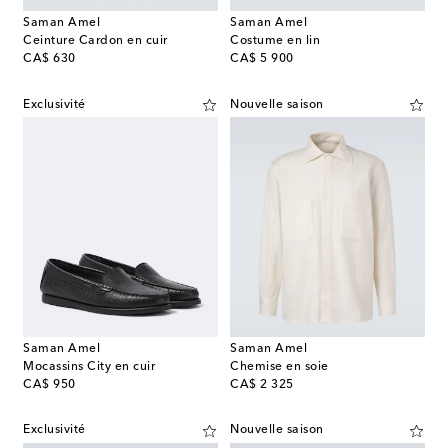
Saman Amel
Saman Amel
Ceinture Cardon en cuir
Costume en lin
original price
original price
CA$ 630
CA$ 5 900
Exclusivité
Nouvelle saison
Saman Amel
Saman Amel
Mocassins City en cuir
Chemise en soie
original price
original price
CA$ 950
CA$ 2 325
Exclusivité
Nouvelle saison