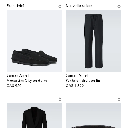
Exclusivité
Nouvelle saison
Saman Amel
Saman Amel
Mocassins City en daim
Pantalon droit en lin
original price
original price
CA$ 950
CA$ 1 320