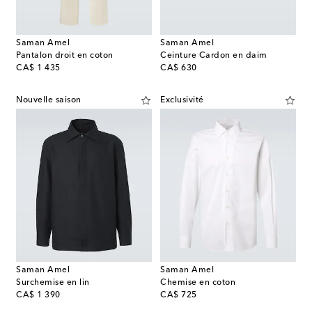
Saman Amel
Saman Amel
Pantalon droit en coton
Ceinture Cardon en daim
original price
original price
CA$ 1 435
CA$ 630
Nouvelle saison
Exclusivité
Saman Amel
Saman Amel
Surchemise en lin
Chemise en coton
original price
original price
CA$ 1 390
CA$ 725