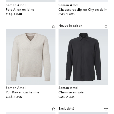
Saman Amel
Saman Amel
Polo Allen en laine
Chaussures slip-on City en daim
original price
original price
CA$ 1 040
CA$ 1 495
Nouvelle saison
Saman Amel
Saman Amel
Pull Kay en cachemire
Chemise en soie
original price
original price
CA$ 2 395
CA$ 2 335
Exclusivité