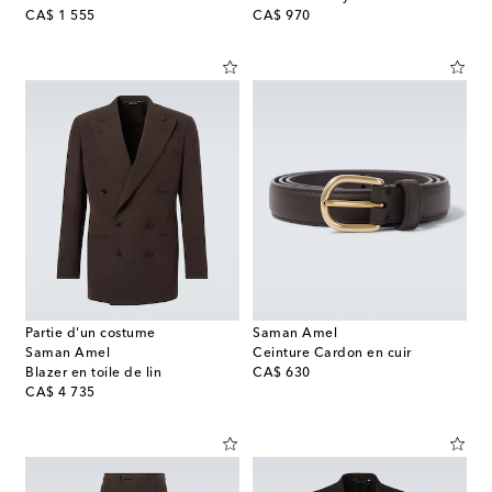
original price
original price
CA$ 1 555
CA$ 970
Partie d'un costume
Saman Amel
Saman Amel
Ceinture Cardon en cuir
original price
Blazer en toile de lin
CA$ 630
original price
CA$ 4 735