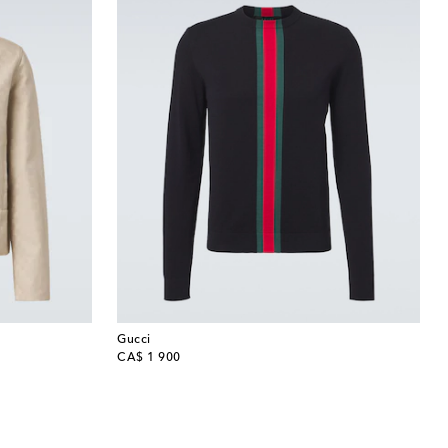
Gucci
original price
CA$ 1 900