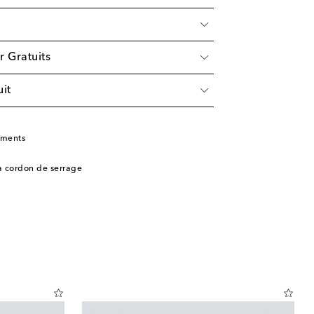
r Gratuits
it
ements
 à cordon de serrage