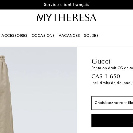
Service client français
ACCESSOIRES
OCCASIONS
VACANCES
SOLDES
Homme
Créateurs
Gu
Correspond à la taill
Gucci
IT 46 / US 30
Ajouter
Pantalon droit GG en to
original price
CA$ 1 650
IT 48 / US 32
Ajouter
incl. droits de douane ;
IT 50 / US 34
Derniè
IT 52 / US 36
Derniè
Choisissez votre taill
IT 54 / US 38
Ajouter