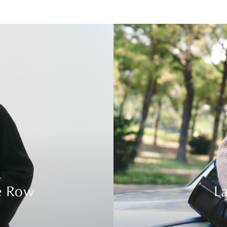
e Row
La