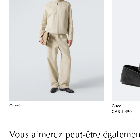
Gucci
Gucci
original price
CA$ 1 490
Vous aimerez peut-être égalemen