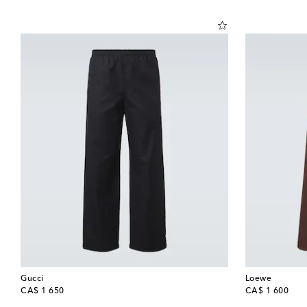
Gucci
Loewe
original price
original price
CA$ 1 650
CA$ 1 600