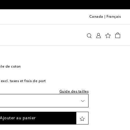
Canada
|
Français
cci
Vêtements
Pantalons
Cordon de serrage
e indiquée
 à la Wishlist
ile de coton
 à la Wishlist
 excl. taxes et frais de port
re pièce
Guide des tailles
re pièce
e
 à la Wishlist
Ajouter au panier