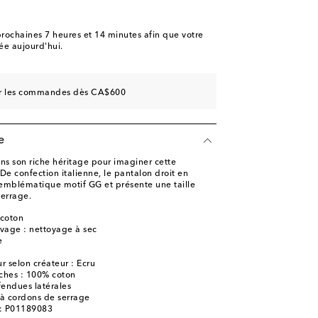
rochaines
7 heures et 14 minutes
afin que votre
e aujourd'hui.
sur les commandes dès CA$600
e
ns son riche héritage pour imaginer cette
De confection italienne, le pantalon droit en
l'emblématique motif GG et présente une taille
serrage.
 coton
avage : nettoyage à sec
e
r selon créateur : Ecru
ches : 100% coton
fendues latérales
 à cordons de serrage
e: P01189083