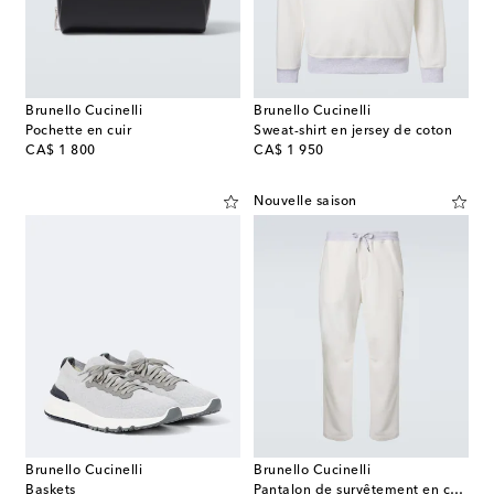
Brunello Cucinelli
Brunello Cucinelli
Pochette en cuir
Sweat-shirt en jersey de coton
original price
original price
CA$ 1 800
CA$ 1 950
Nouvelle saison
Brunello Cucinelli
Brunello Cucinelli
Baskets
Pantalon de survêtement en coton