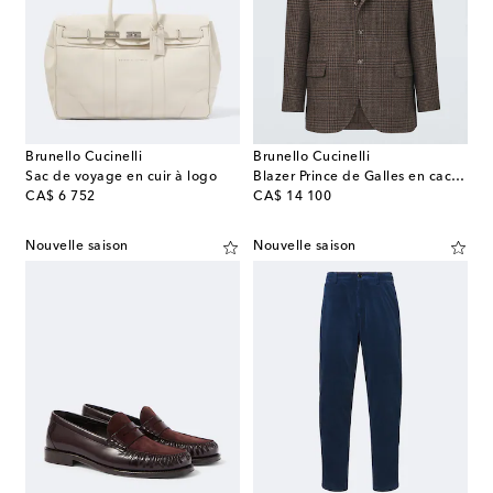
Brunello Cucinelli
Brunello Cucinelli
Sac de voyage en cuir à logo
Blazer Prince de Galles en cachemire
original price
original price
CA$ 6 752
CA$ 14 100
Nouvelle saison
Nouvelle saison