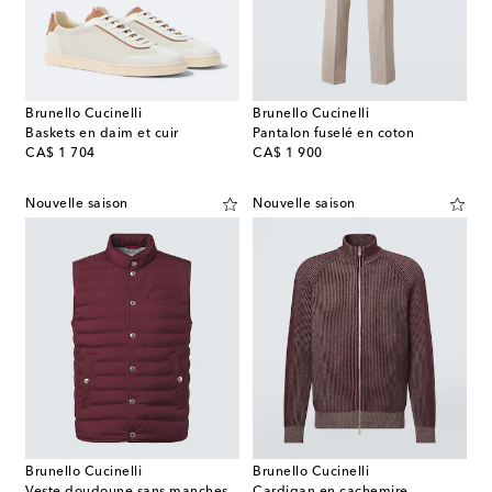
Brunello Cucinelli
Brunello Cucinelli
Baskets en daim et cuir
Pantalon fuselé en coton
original price
original price
CA$ 1 704
CA$ 1 900
Nouvelle saison
Nouvelle saison
Brunello Cucinelli
Brunello Cucinelli
Veste doudoune sans manches
Cardigan en cachemire