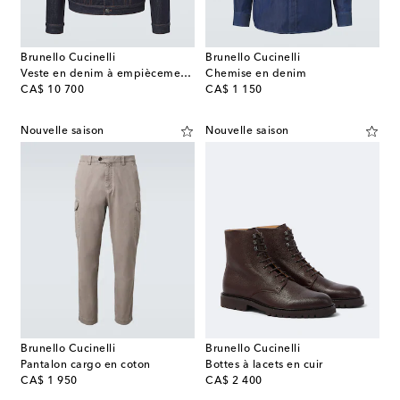
Brunello Cucinelli
Brunello Cucinelli
Veste en denim à empiècements en cuir
Chemise en denim
original price
original price
CA$ 10 700
CA$ 1 150
Nouvelle saison
Nouvelle saison
Brunello Cucinelli
Brunello Cucinelli
Pantalon cargo en coton
Bottes à lacets en cuir
original price
original price
CA$ 1 950
CA$ 2 400