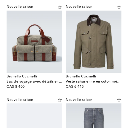
Nouvelle saison
Nouvelle saison
Brunello Cucinelli
Brunello Cucinelli
Sac de voyage avec détails en cuir
Veste saharienne en coton mélangé
original price
original price
CA$ 8 400
CA$ 6 415
Nouvelle saison
Nouvelle saison