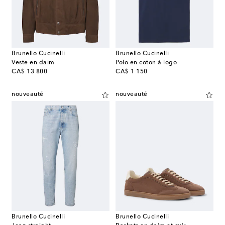
Brunello Cucinelli
Brunello Cucinelli
Veste en daim
Polo en coton à logo
original price
original price
CA$ 13 800
CA$ 1 150
nouveauté
nouveauté
Brunello Cucinelli
Brunello Cucinelli