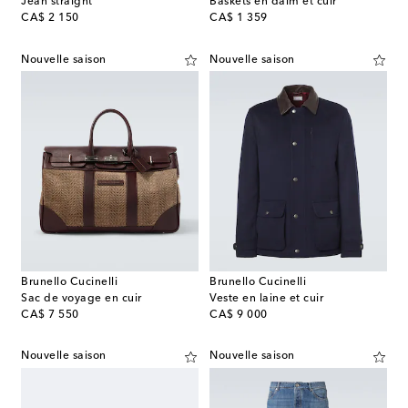
Jean straight
Baskets en daim et cuir
original price
original price
CA$ 2 150
CA$ 1 359
Nouvelle saison
Nouvelle saison
Brunello Cucinelli
Brunello Cucinelli
Sac de voyage en cuir
Veste en laine et cuir
original price
original price
CA$ 7 550
CA$ 9 000
Nouvelle saison
Nouvelle saison