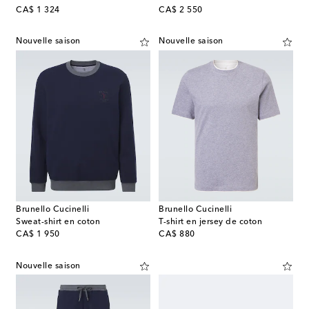
original price
original price
CA$ 1 324
CA$ 2 550
Nouvelle saison
Nouvelle saison
Brunello Cucinelli
Brunello Cucinelli
Sweat-shirt en coton
T-shirt en jersey de coton
original price
original price
CA$ 1 950
CA$ 880
Nouvelle saison