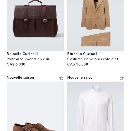
Brunello Cucinelli
Brunello Cucinelli
Porte-documents en cuir
Costume en velours côtelé et cachemire
original price
original price
CA$ 6 030
CA$ 10 300
Nouvelle saison
Nouvelle saison