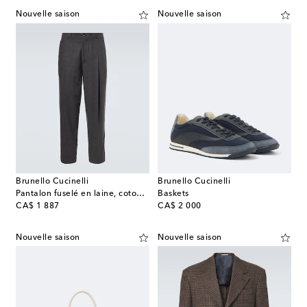
Nouvelle saison
Nouvelle saison
Brunello Cucinelli
Brunello Cucinelli
Pantalon fuselé en laine, coton et soie
Baskets
original price
original price
CA$ 1 887
CA$ 2 000
Nouvelle saison
Nouvelle saison