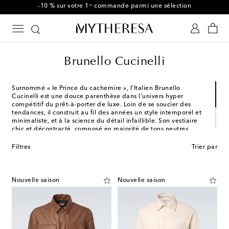
-10 % sur votre 1ʳᵉ commande parmi une sélection
Brunello Cucinelli
Surnommé « le Prince du cachemire », l’Italien Brunello
Cucinelli est une douce parenthèse dans l’univers hyper
compétitif du prêt-à-porter de luxe. Loin de se soucier des
tendances, il construit au fil des années un style intemporel et
minimaliste, et à la science du détail infaillible. Son vestiaire
chic et décontracté, composé en majorité de tons neutres,
appelle l’élégance. La marque défend également des valeurs
éthiques et ses créations sont fabriquées au cœur d’un petit
Filtres
Trier par
village médiéval italien.
Nouvelle saison
Nouvelle saison