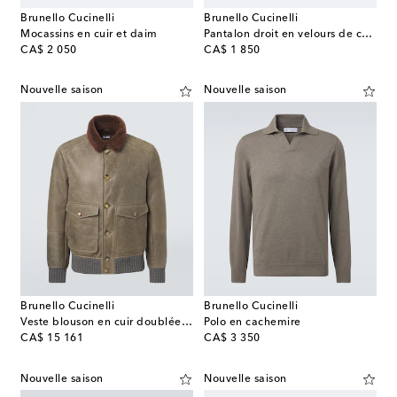
Brunello Cucinelli
Brunello Cucinelli
Mocassins en cuir et daim
Pantalon droit en velours de coton
original price
original price
CA$ 2 050
CA$ 1 850
Nouvelle saison
Nouvelle saison
Brunello Cucinelli
Brunello Cucinelli
Veste blouson en cuir doublée de shearling
Polo en cachemire
original price
original price
CA$ 15 161
CA$ 3 350
Nouvelle saison
Nouvelle saison