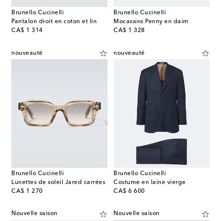
Brunello Cucinelli
Brunello Cucinelli
Pantalon droit en coton et lin
Mocassins Penny en daim
original price
original price
CA$ 1 314
CA$ 1 328
nouveauté
nouveauté
Brunello Cucinelli
Brunello Cucinelli
Lunettes de soleil Jared carrées
Costume en laine vierge
original price
original price
CA$ 1 270
CA$ 6 600
Nouvelle saison
Nouvelle saison