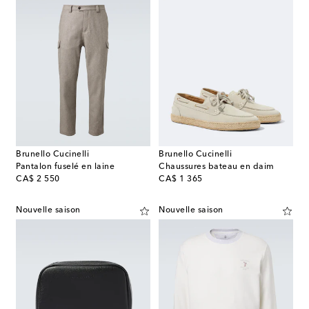
Brunello Cucinelli
Brunello Cucinelli
Pantalon fuselé en laine
Chaussures bateau en daim
original price
original price
CA$ 2 550
CA$ 1 365
Nouvelle saison
Nouvelle saison