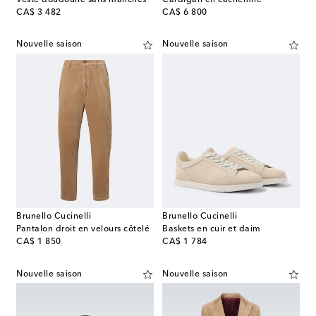
original price
original price
CA$ 3 482
CA$ 6 800
Nouvelle saison
Nouvelle saison
Brunello Cucinelli
Brunello Cucinelli
Pantalon droit en velours côtelé
Baskets en cuir et daim
original price
original price
CA$ 1 850
CA$ 1 784
Nouvelle saison
Nouvelle saison