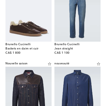
Brunello Cucinelli
Brunello Cucinelli
Baskets en daim et cuir
Jean straight
original price
original price
CA$ 1 800
CA$ 1 100
Nouvelle saison
nouveauté