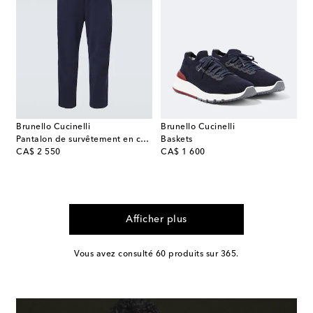
Brunello Cucinelli
Brunello Cucinelli
Pantalon de survêtement en coton
Baskets
original price
original price
CA$ 2 550
CA$ 1 600
Afficher plus
Vous avez consulté 60 produits sur 365.