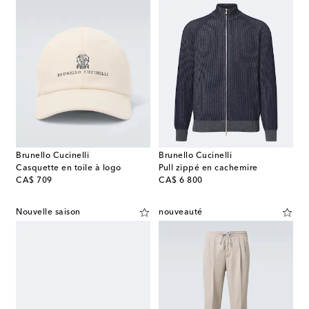
Brunello Cucinelli
Brunello Cucinelli
Casquette en toile à logo
Pull zippé en cachemire
original price
original price
CA$ 709
CA$ 6 800
Nouvelle saison
nouveauté