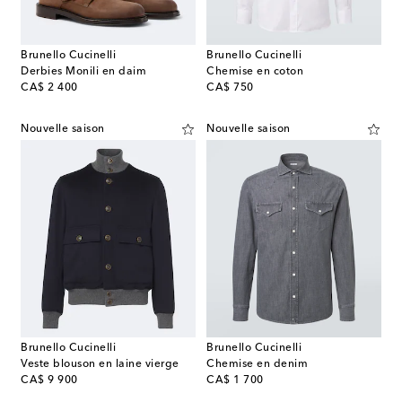
Brunello Cucinelli
Brunello Cucinelli
Derbies Monili en daim
Chemise en coton
original price
original price
CA$ 2 400
CA$ 750
Nouvelle saison
Nouvelle saison
Brunello Cucinelli
Brunello Cucinelli
Veste blouson en laine vierge
Chemise en denim
original price
original price
CA$ 9 900
CA$ 1 700