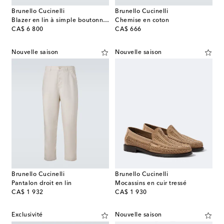
Brunello Cucinelli
Brunello Cucinelli
Blazer en lin à simple boutonnage
Chemise en coton
original price
original price
CA$ 6 800
CA$ 666
Nouvelle saison
Nouvelle saison
Brunello Cucinelli
Brunello Cucinelli
Pantalon droit en lin
Mocassins en cuir tressé
original price
original price
CA$ 1 932
CA$ 1 930
Exclusivité
Nouvelle saison