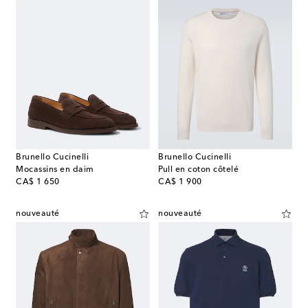
Brunello Cucinelli
Brunello Cucinelli
Mocassins en daim
Pull en coton côtelé
original price
original price
CA$ 1 650
CA$ 1 900
nouveauté
nouveauté