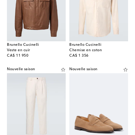
Brunello Cucinelli
Brunello Cucinelli
Veste en cuir
Chemise en coton
original price
original price
CA$ 11 950
CA$ 1 356
Nouvelle saison
Nouvelle saison