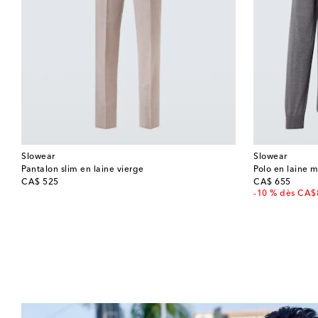
Slowear
Slowear
Pantalon slim en laine vierge
Polo en laine 
original price
original price
CA$ 525
CA$ 655
-10 % dès CA$