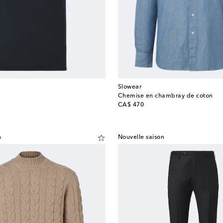
Slowear
Chemise en chambray de coton
original price
CA$ 470
n
Nouvelle saison