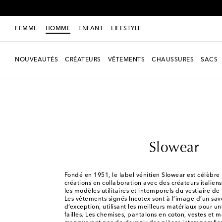
P
FEMME
HOMME
ENFANT
LIFESTYLE
NOUVEAUTÉS
CRÉATEURS
VÊTEMENTS
CHAUSSURES
SACS
Homme
Créateurs
Slowear
Slowear
Fondé en 1951, le label vénitien Slowear est célèbre
créations en collaboration avec des créateurs italien
les modèles utilitaires et intemporels du vestiaire de
Les vêtements signés Incotex sont à l’image d’un savo
d’exception, utilisant les meilleurs matériaux pour un
failles. Les chemises, pantalons en coton, vestes et ma