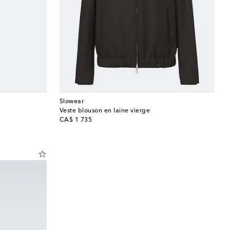
Slowear
Veste blouson en laine vierge
original price
CA$ 1 735