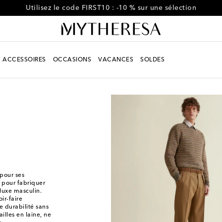
rofitez de -10 % sur votre première commande de plus de CA$8
ACCESSOIRES
OCCASIONS
VACANCES
SOLDES
 pour ses
s pour fabriquer
 luxe masculin.
ir-faire
e durabilité sans
illes en laine, ne