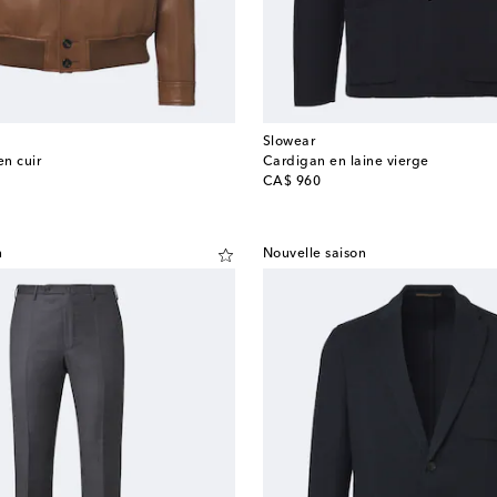
Slowear
n cuir
Cardigan en laine vierge
original price
CA$ 960
n
Nouvelle saison