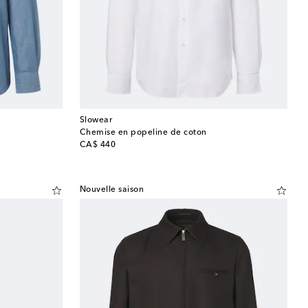
Slowear
Chemise en popeline de coton
original price
CA$ 440
Nouvelle saison