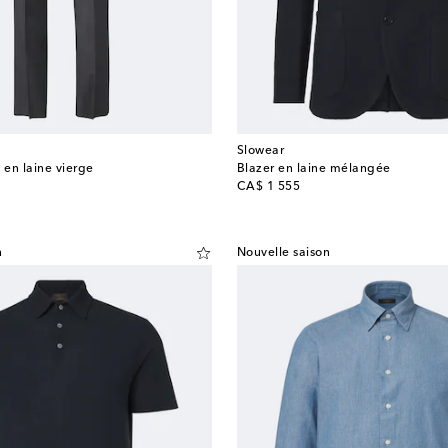
Slowear
 en laine vierge
Blazer en laine mélangée
original price
CA$ 1 555
n
Nouvelle saison