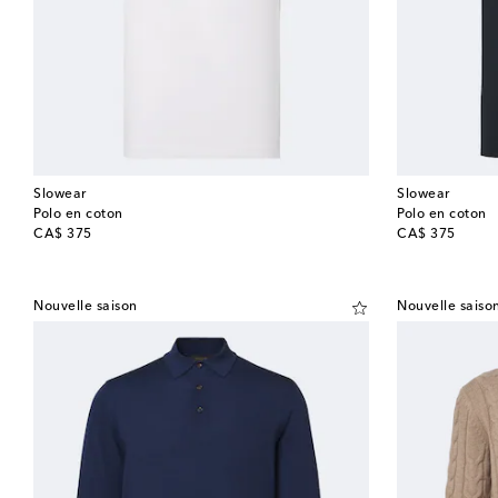
Slowear
Slowear
Polo en coton
Polo en coton
original price
original price
CA$ 375
CA$ 375
Nouvelle saison
Nouvelle saiso