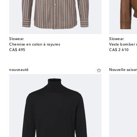
Slowear
Slowear
Chemise en coton à rayures
Veste bomber e
original price
original price
CA$ 495
CA$ 2 610
nouveauté
Nouvelle saiso