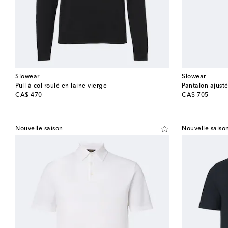
Slowear
Slowear
Pull à col roulé en laine vierge
Pantalon ajusté
original price
original price
CA$ 470
CA$ 705
Nouvelle saison
Nouvelle saiso