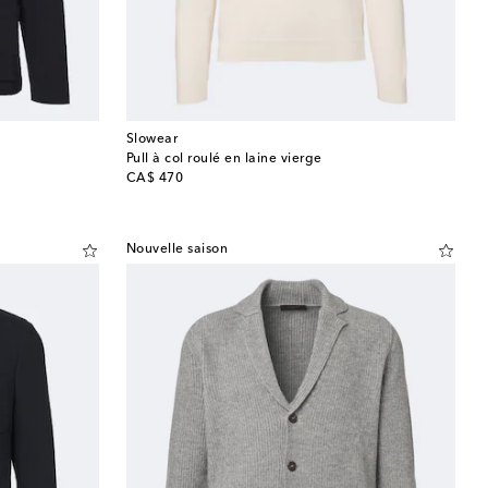
Slowear
Pull à col roulé en laine vierge
original price
CA$ 470
Nouvelle saison