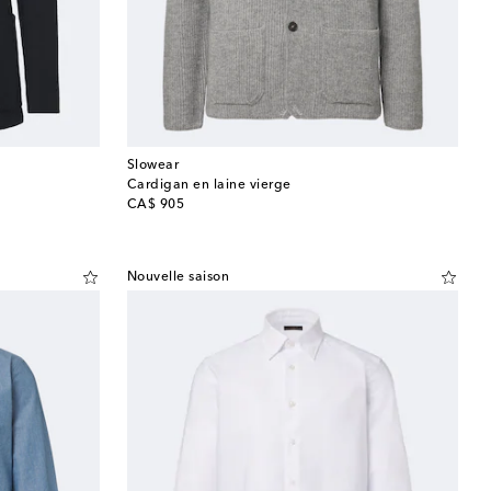
Slowear
Cardigan en laine vierge
original price
CA$ 905
Nouvelle saison