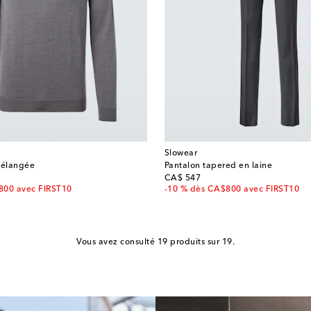
Slowear
mélangée
Pantalon tapered en laine
original price
CA$ 547
800 avec FIRST10
-10 % dès CA$800 avec FIRST10
Vous avez consulté 19 produits sur 19.