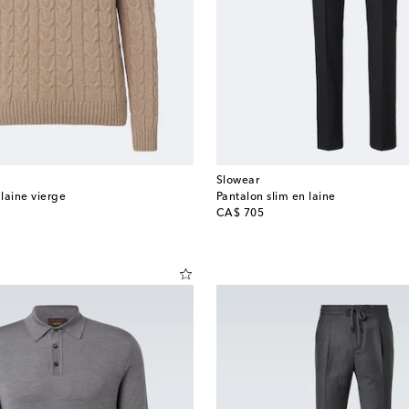
Slowear
 laine vierge
Pantalon slim en laine
original price
CA$ 705