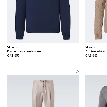
Slowear
Slowear
Polo en laine mélangée
Pull torsadé en
original price
original price
CA$ 655
CA$ 665