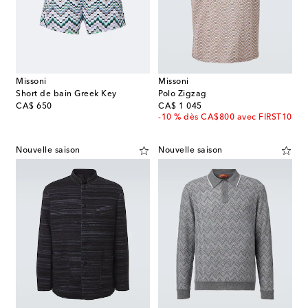
Missoni
Missoni
Short de bain Greek Key
Polo Zigzag
original price
original price
CA$ 650
CA$ 1 045
-10 % dès CA$800 avec FIRST10
Nouvelle saison
Nouvelle saison