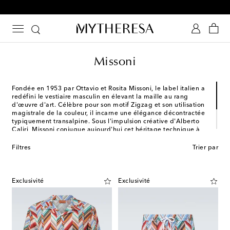
-10 % sur votre 1ʳᵉ commande parmi une sélection
Missoni
Fondée en 1953 par Ottavio et Rosita Missoni, le label italien a
redéfini le vestiaire masculin en élevant la maille au rang
d'œuvre d'art. Célèbre pour son motif Zigzag et son utilisation
magistrale de la couleur, il incarne une élégance décontractée
typiquement transalpine. Sous l'impulsion créative d'Alberto
Caliri, Missoni conjugue aujourd'hui cet héritage technique à
une vision contemporaine. Les textures riches et les jeux
géométriques signent une allure sophistiquée, où le savoir-
Filtres
Trier par
faire rencontre l'innovation pour un style intemporel et
audacieux.
Exclusivité
Exclusivité