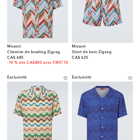
Missoni
Missoni
Chemise de bowling Zigzag
Short de bain Zigzag
original price
original price
CA$ 685
CA$ 625
-10 % dès CA$800 avec FIRST10
Exclusivité
Exclusivité