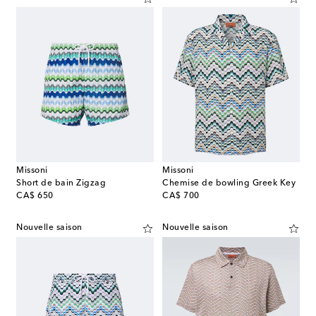
Missoni
Missoni
Short de bain Zigzag
Chemise de bowling Greek Key
original price
original price
CA$ 650
CA$ 700
Nouvelle saison
Nouvelle saison