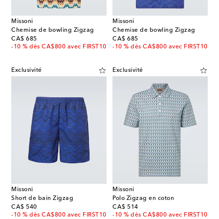
Missoni
Missoni
Chemise de bowling Zigzag
Chemise de bowling Zigzag
original price
original price
CA$ 685
CA$ 685
-10 % dès CA$800 avec FIRST10
-10 % dès CA$800 avec FIRST10
Exclusivité
Exclusivité
Missoni
Missoni
Short de bain Zigzag
Polo Zigzag en coton
original price
original price
CA$ 540
CA$ 514
-10 % dès CA$800 avec FIRST10
-10 % dès CA$800 avec FIRST10