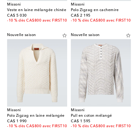
Missoni
Missoni
Veste en laine mélangée chinée
Polo Zigzag en cachemire
original price
original price
CA$ 5 030
CA$ 2 195
-10 % dès CA$800 avec FIRST10
-10 % dès CA$800 avec FIRST10
Nouvelle saison
Nouvelle saison
Missoni
Missoni
Polo Zigzag en laine mélangée
Pull en coton mélangé
original price
original price
CA$ 1 990
CA$ 1 595
-10 % dès CA$800 avec FIRST10
-10 % dès CA$800 avec FIRST10