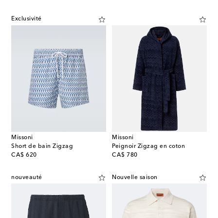
Exclusivité
Missoni
Missoni
Short de bain Zigzag
Peignoir Zigzag en coton
original price
original price
CA$ 620
CA$ 780
nouveauté
Nouvelle saison