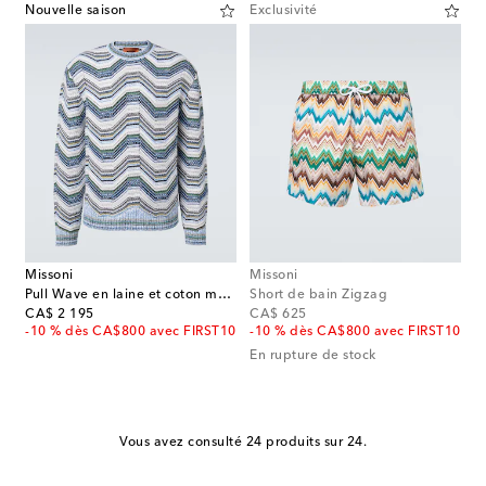
Nouvelle saison
Exclusivité
Missoni
Missoni
Pull Wave en laine et coton mélangés
Short de bain Zigzag
original price
original price
CA$ 2 195
CA$ 625
-10 % dès CA$800 avec FIRST10
-10 % dès CA$800 avec FIRST10
En rupture de stock
Vous avez consulté 24 produits sur 24.