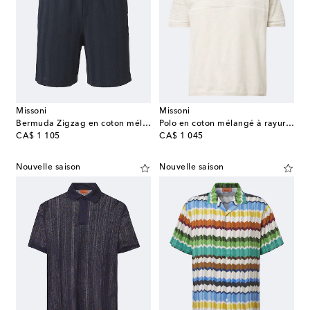
Missoni
Missoni
Bermuda Zigzag en coton mélangé
Polo en coton mélangé à rayures
original price
original price
CA$ 1 105
CA$ 1 045
Nouvelle saison
Nouvelle saison