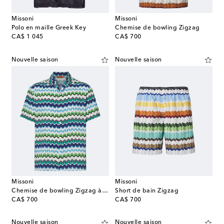
Missoni
Missoni
Polo en maille Greek Key
Chemise de bowling Zigzag
original price
original price
CA$ 1 045
CA$ 700
Nouvelle saison
Nouvelle saison
Missoni
Missoni
Chemise de bowling Zigzag à imprimé
Short de bain Zigzag
original price
original price
CA$ 700
CA$ 700
Nouvelle saison
Nouvelle saison