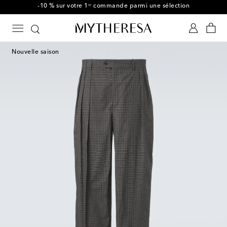
-10 % sur votre 1ʳᵉ commande parmi une sélection
Nouvelle saison