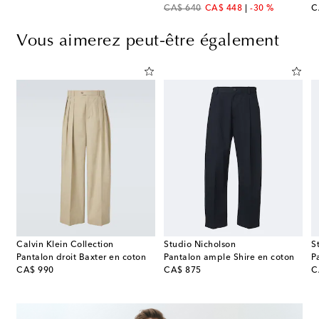
original price
discount price
or
CA$ 640
CA$ 448
-30 %
C
Vous aimerez peut-être également
Calvin Klein Collection
Studio Nicholson
S
Pantalon droit Baxter en coton
Pantalon ample Shire en coton
P
original price
original price
or
CA$ 990
CA$ 875
C