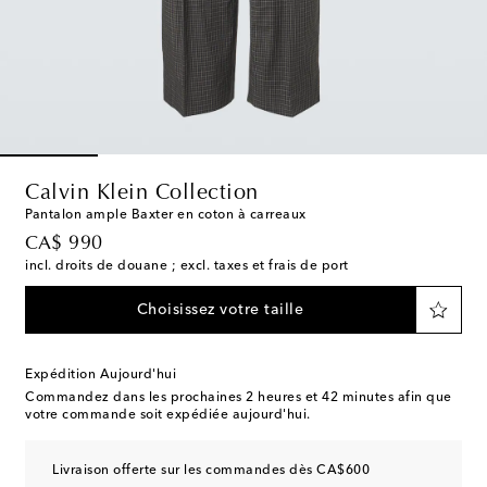
Calvin Klein Collection
Pantalon ample Baxter en coton à carreaux
original price
CA$ 990
incl. droits de douane ; excl. taxes et frais de port
Choisissez votre taille
Expédition Aujourd'hui
Commandez dans les prochaines
2 heures et 42 minutes
afin que
votre commande soit expédiée aujourd'hui.
Livraison offerte sur les commandes dès CA$600