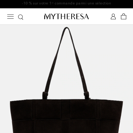
-10 % sur votre 1ʳᵉ commande parmi une sélection