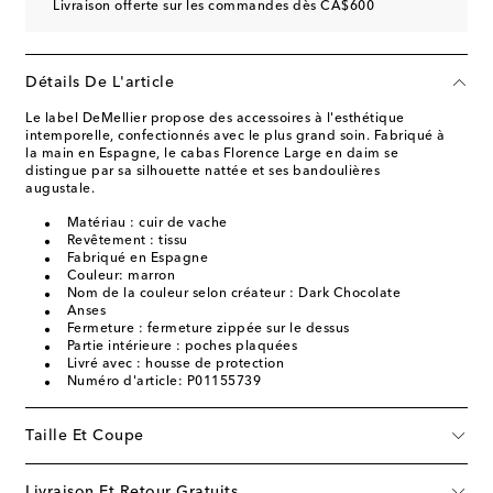
Livraison offerte sur les commandes dès CA$600
Détails De L'article
Le label DeMellier propose des accessoires à l'esthétique
intemporelle, confectionnés avec le plus grand soin. Fabriqué à
la main en Espagne, le cabas Florence Large en daim se
distingue par sa silhouette nattée et ses bandoulières
augustale.
Matériau : cuir de vache
Revêtement : tissu
Fabriqué en Espagne
Couleur: marron
Nom de la couleur selon créateur : Dark Chocolate
Anses
Fermeture : fermeture zippée sur le dessus
Partie intérieure : poches plaquées
Livré avec : housse de protection
Numéro d'article: P01155739
Taille Et Coupe
Livraison Et Retour Gratuits