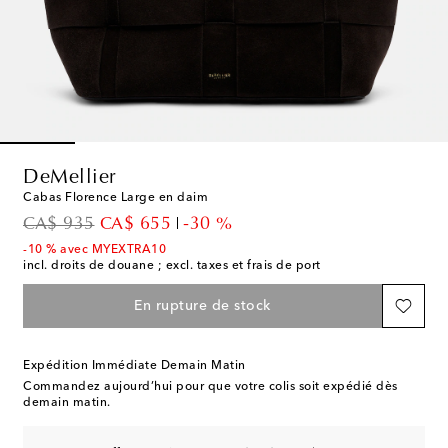
DeMellier
Cabas Florence Large en daim
original price
discount price
CA$ 935
CA$ 655
-30 %
-10 % avec MYEXTRA10
incl. droits de douane ; excl. taxes et frais de port
En rupture de stock
Expédition Immédiate Demain Matin
Commandez aujourd’hui pour que votre colis soit expédié dès
demain matin.