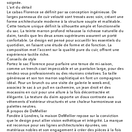
soignée.
L'art du détail
Le cabas Florence se définit par sa conception ingénieuse. De
larges panneaux de cuir velouté sont tressés avec soin, créant une
forme architecturale moderne à la structure souple et malléable.
Cette texture unique définit la silhouette ample et fonctionnelle
du sac. La teinte marron profond rehausse la richesse naturelle du
daim, tandis que les deux anses supérieures assurent un porté
confortable. Le design est pensé pour accueillir les essentiels du
quotidien, en faisant une étude de forme et de fonction. La
composition met l'accent sur la qualité pure du cuir, offrant une
expérience tactile riche.
Conseils de style
Portez le sac Florence pour parfaire une tenue de mi-saison,
comme un trench-coat impeccable et un pantalon large, pour des
rendez-vous professionnels ou des réunions créatives. Sa taille
généreuse et son ton marron sophistiqué en font un compagnon
idéal. Pour un brunch ou une visite de galerie le week-end,
associez le sac à un pull en cachemire, un jean droit et des
mocassins en cuir pour une allure à la fois décontractée et
élégante. La texture du daim apporte un doux contraste aux
vêtements d'extérieur structurés et une chaleur harmonieuse aux
palettes neutres.
À propos de DeMellier
Fondée à Londres, la maison DeMellier repose sur la conviction
que le design peut allier vision esthétique et intégrité. La marque
est reconnue pour ses lignes architecturales épurées, ses
matériaux nobles et son engagement à créer des pièces à la fois