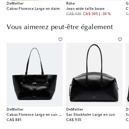
DeMellier
Róhe
G
Cabas Florence Large en daim
Jean wide taille basse
original price
discount price
or
CA$ 435
CA$ 305
-30 %
C
Vous aimerez peut-être également
DeMellier
DeMellier
D
Cabas Florence Large en cuir natté
Sac Stockholm Large en cuir
S
original price
original price
or
CA$ 881
CA$ 935
C