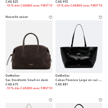
original price
original price
CA$ 825
CA$ 955
-10 % dès CA$800 avec FIRST10
-10 % dès CA$800 avec FIRST10
Nouvelle saison
DeMellier
DeMellier
Sac Stockholm Small en daim
Cabas Florence Large en cuir natté
original price
original price
CA$ 675
CA$ 881
-10 % dès CA$800 avec FIRST10