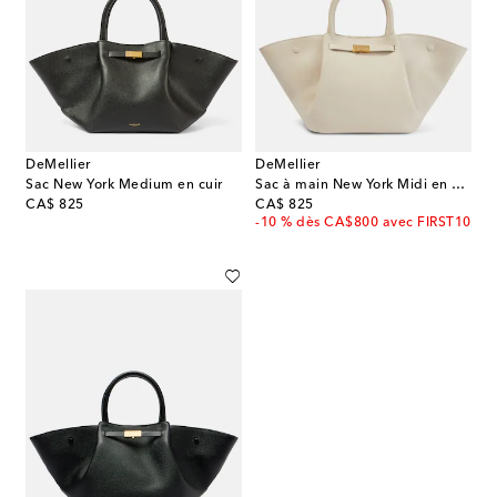
DeMellier
DeMellier
Sac New York Medium en cuir
Sac à main New York Midi en cuir
original price
original price
CA$ 825
CA$ 825
-10 % dès CA$800 avec FIRST10