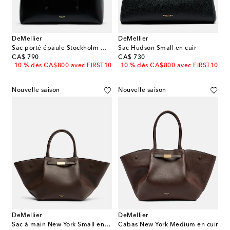
DeMellier
DeMellier
Sac porté épaule Stockholm Medium en cuir
Sac Hudson Small en cuir
original price
original price
CA$ 790
CA$ 730
-10 % dès CA$800 avec FIRST10
-10 % dès CA$800 avec FIRST10
Nouvelle saison
Nouvelle saison
DeMellier
DeMellier
Sac à main New York Small en cuir
Cabas New York Medium en cuir