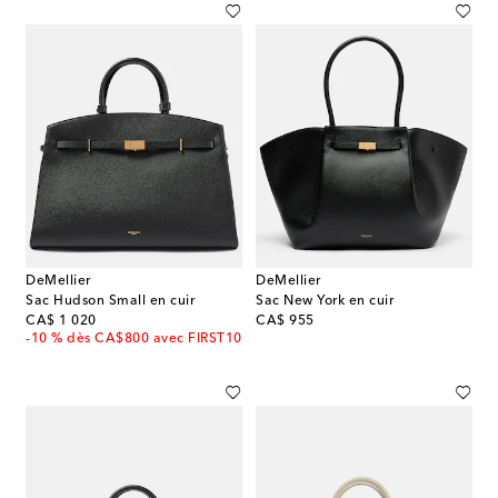
DeMellier
DeMellier
Sac Hudson Small en cuir
Sac New York en cuir
original price
original price
CA$ 1 020
CA$ 955
-10 % dès CA$800 avec FIRST10