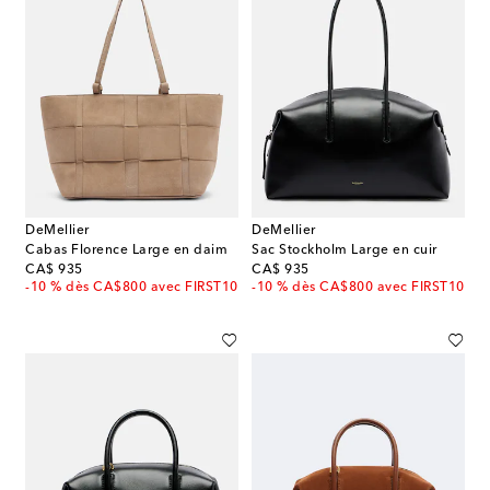
DeMellier
DeMellier
Cabas Florence Large en daim
Sac Stockholm Large en cuir
original price
original price
CA$ 935
CA$ 935
-10 % dès CA$800 avec FIRST10
-10 % dès CA$800 avec FIRST10