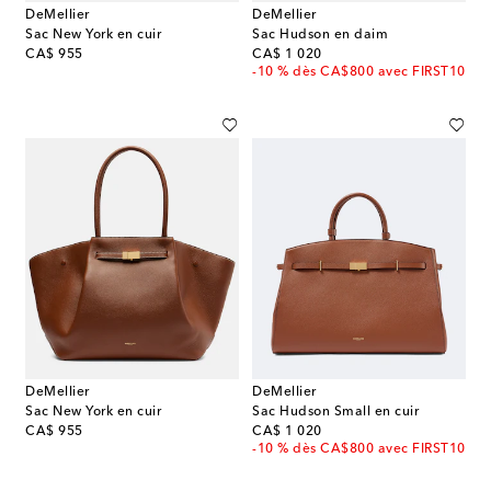
DeMellier
DeMellier
Sac New York en cuir
Sac Hudson en daim
original price
original price
CA$ 955
CA$ 1 020
-10 % dès CA$800 avec FIRST10
DeMellier
DeMellier
Sac New York en cuir
Sac Hudson Small en cuir
original price
original price
CA$ 955
CA$ 1 020
-10 % dès CA$800 avec FIRST10