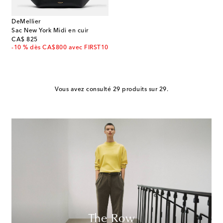
DeMellier
Sac New York Midi en cuir
original price
CA$ 825
-10 % dès CA$800 avec FIRST10
Vous avez consulté 29 produits sur 29.
The Row