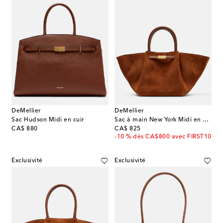
DeMellier
DeMellier
Sac Hudson Midi en cuir
Sac à main New York Midi en daim
original price
original price
CA$ 880
CA$ 825
-10 % dès CA$800 avec FIRST10
Exclusivité
Exclusivité