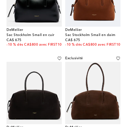
DeMellier
DeMellier
Sac Stockholm Small en cuir
Sac Stockholm Small en daim
original price
original price
CA$ 675
CA$ 675
-10 % dès CA$800 avec FIRST10
-10 % dès CA$800 avec FIRST10
Exclusivité