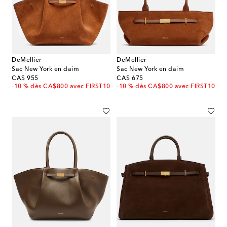
DeMellier
DeMellier
Sac New York en daim
Sac New York en daim
original price
original price
CA$ 955
CA$ 675
-10 % dès CA$800 avec FIRST10
-10 % dès CA$800 avec FIRST10