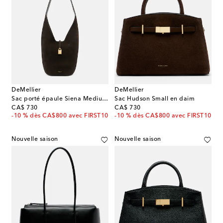
DeMellier
DeMellier
Sac porté épaule Siena Medium en daim
Sac Hudson Small en daim
original price
original price
CA$ 730
CA$ 730
-10 % dès CA$800 avec FIRST10
-10 % dès CA$800 avec FIRST10
Nouvelle saison
Nouvelle saison