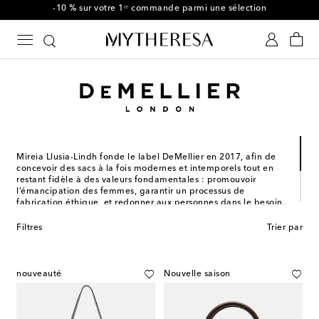
-10 % sur votre 1ʳᵉ commande parmi une sélection
Mireia Llusia-Lindh fonde le label DeMellier en 2017, afin de
concevoir des sacs à la fois modernes et intemporels tout en
restant fidèle à des valeurs fondamentales : promouvoir
l’émancipation des femmes, garantir un processus de
fabrication éthique, et redonner aux personnes dans le besoin.
Confectionnés en Espagne à partir de matériaux issus de
Filtres
Trier par
sources durables, les sacs signés DeMellier démontrent une
élégance irréfutable, pensée pour accompagner les femmes
au quotidien et résister à l’épreuve du temps.
nouveauté
Nouvelle saison