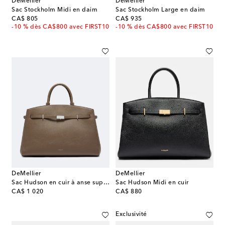
DeMellier
DeMellier
Sac Stockholm Midi en daim
Sac Stockholm Large en daim
original price
original price
CA$ 805
CA$ 935
-10 % dès CA$800 avec FIRST10
-10 % dès CA$800 avec FIRST10
DeMellier
DeMellier
Sac Hudson en cuir à anse supérieure
Sac Hudson Midi en cuir
original price
original price
CA$ 1 020
CA$ 880
Exclusivité