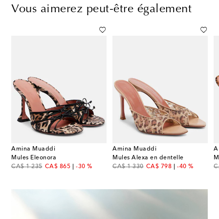
Vous aimerez peut-être également
Amina Muaddi
Amina Muaddi
A
Mules Eleonora
Mules Alexa en dentelle
original price
discount price
original price
discount price
or
CA$ 1 235
CA$ 865
-30 %
CA$ 1 330
CA$ 798
-40 %
C