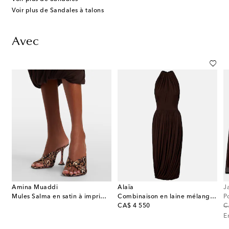
Voir plus de Sandales à talons
Avec
Amina Muaddi
Alaïa
J
Mules Salma en satin à imprimé léopard
Combinaison en laine mélangée
P
original price
or
CA$ 4 550
C
E