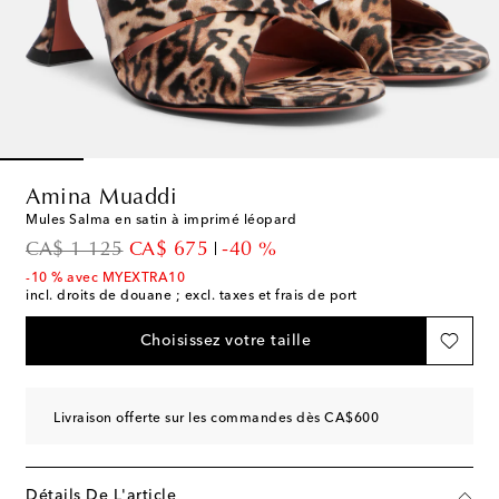
Amina Muaddi
Mules Salma en satin à imprimé léopard
original price
discount price
CA$ 1 125
CA$ 675
-40 %
-10 % avec MYEXTRA10
incl. droits de douane ; excl. taxes et frais de port
Choisissez votre taille
Livraison offerte sur les commandes dès CA$600
Détails De L'article