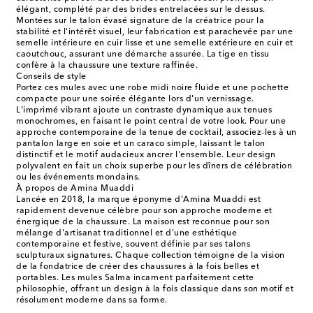
élégant, complété par des brides entrelacées sur le dessus.
Montées sur le talon évasé signature de la créatrice pour la
stabilité et l'intérêt visuel, leur fabrication est parachevée par une
semelle intérieure en cuir lisse et une semelle extérieure en cuir et
caoutchouc, assurant une démarche assurée. La tige en tissu
confère à la chaussure une texture raffinée.
Conseils de style
Portez ces mules avec une robe midi noire fluide et une pochette
compacte pour une soirée élégante lors d'un vernissage.
L'imprimé vibrant ajoute un contraste dynamique aux tenues
monochromes, en faisant le point central de votre look. Pour une
approche contemporaine de la tenue de cocktail, associez-les à un
pantalon large en soie et un caraco simple, laissant le talon
distinctif et le motif audacieux ancrer l'ensemble. Leur design
polyvalent en fait un choix superbe pour les dîners de célébration
ou les événements mondains.
À propos de Amina Muaddi
Lancée en 2018, la marque éponyme d'Amina Muaddi est
rapidement devenue célèbre pour son approche moderne et
énergique de la chaussure. La maison est reconnue pour son
mélange d'artisanat traditionnel et d'une esthétique
contemporaine et festive, souvent définie par ses talons
sculpturaux signatures. Chaque collection témoigne de la vision
de la fondatrice de créer des chaussures à la fois belles et
portables. Les mules Salma incarnent parfaitement cette
philosophie, offrant un design à la fois classique dans son motif et
résolument moderne dans sa forme.