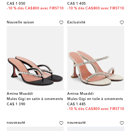
original price
original price
CA$ 1 050
CA$ 1 405
-10 % dès CA$800 avec FIRST10
-10 % dès CA$800 avec FIRST10
Nouvelle saison
Exclusivité
Amina Muaddi
Amina Muaddi
Mules Gigi en satin à ornements
Mules Gigi en toile à ornements
original price
original price
CA$ 1 390
CA$ 1 485
-10 % dès CA$800 avec FIRST10
nouveauté
nouveauté