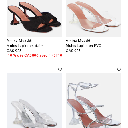
Amina Muaddi
Amina Muaddi
Mules Lupita en daim
Mules Lupita en PVC
original price
original price
CA$ 925
CA$ 925
-10 % dès CA$800 avec FIRST10