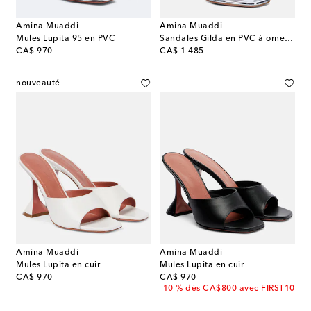
Amina Muaddi
Amina Muaddi
Mules Lupita 95 en PVC
Sandales Gilda en PVC à ornements
original price
original price
CA$ 970
CA$ 1 485
nouveauté
Amina Muaddi
Amina Muaddi
Mules Lupita en cuir
Mules Lupita en cuir
original price
original price
CA$ 970
CA$ 970
-10 % dès CA$800 avec FIRST10