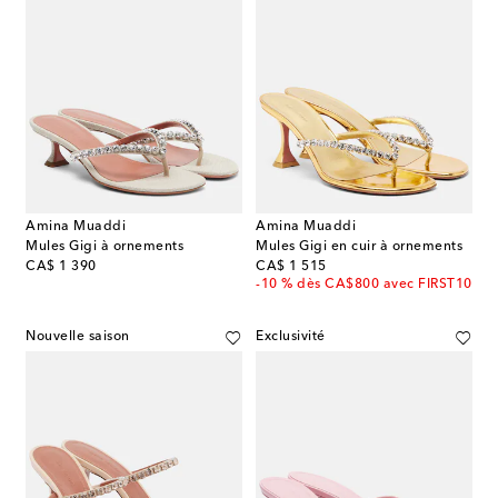
Amina Muaddi
Amina Muaddi
Mules Gigi à ornements
Mules Gigi en cuir à ornements
original price
original price
CA$ 1 390
CA$ 1 515
-10 % dès CA$800 avec FIRST10
Nouvelle saison
Exclusivité