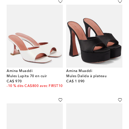
Amina Muaddi
Amina Muaddi
Mules Lupita 70 en cuir
Mules Dalida à plateau
original price
original price
CA$ 970
CA$ 1 090
-10 % dès CA$800 avec FIRST10