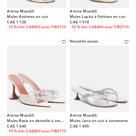
Amina Muaddi
Amina Muaddi
Mules Andreea en cuir
Mules Lupita à finitions en cuir
original price
original price
CA$ 1 120
CA$ 1 010
-10 % dès CA$800 avec FIRST10
-10 % dès CA$800 avec FIRST10
Nouvelle saison
Amina Muaddi
Amina Muaddi
Mules Rosie en dentelle à ornement
Mules Janis en cuir à ornements
original price
original price
CA$ 1 640
CA$ 1 405
-10 % dès CA$800 avec FIRST10