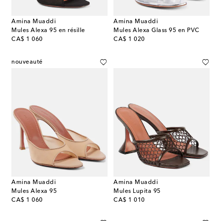
Amina Muaddi
Amina Muaddi
Mules Alexa 95 en résille
Mules Alexa Glass 95 en PVC
original price
original price
CA$ 1 060
CA$ 1 020
nouveauté
Amina Muaddi
Amina Muaddi
Mules Alexa 95
Mules Lupita 95
original price
original price
CA$ 1 060
CA$ 1 010