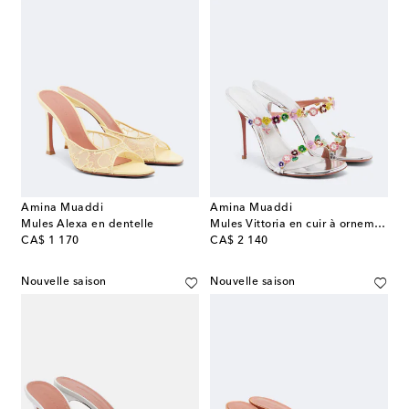
Amina Muaddi
Amina Muaddi
Mules Alexa en dentelle
Mules Vittoria en cuir à ornements
original price
original price
CA$ 1 170
CA$ 2 140
Nouvelle saison
Nouvelle saison