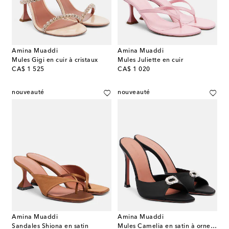
Amina Muaddi
Amina Muaddi
Mules Gigi en cuir à cristaux
Mules Juliette en cuir
original price
original price
CA$ 1 525
CA$ 1 020
nouveauté
nouveauté
Amina Muaddi
Amina Muaddi
Sandales Shiona en satin
Mules Camelia en satin à ornements