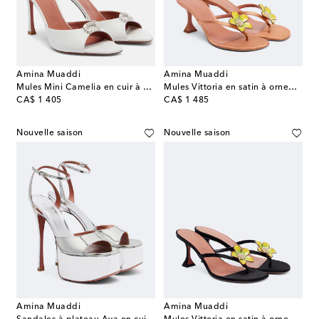
Amina Muaddi
Amina Muaddi
Mules Mini Camelia en cuir à ornements
Mules Vittoria en satin à ornements
original price
original price
CA$ 1 405
CA$ 1 485
Nouvelle saison
Nouvelle saison
Amina Muaddi
Amina Muaddi