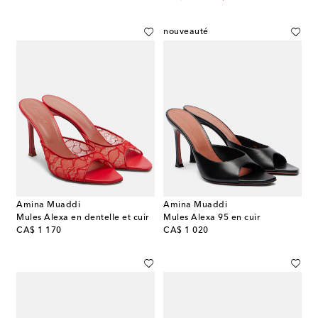
nouveauté
Amina Muaddi
Amina Muaddi
Mules Alexa en dentelle et cuir
Mules Alexa 95 en cuir
original price
original price
CA$ 1 170
CA$ 1 020