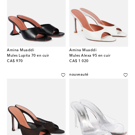
Amina Muaddi
Amina Muaddi
Mules Lupita 70 en cuir
Mules Alexa 95 en cuir
original price
original price
CA$ 970
CA$ 1 020
nouveauté