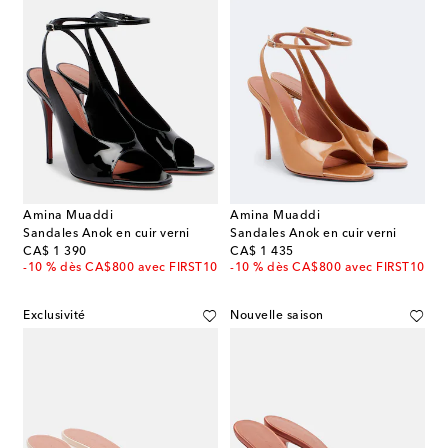
Amina Muaddi
Amina Muaddi
Sandales Anok en cuir verni
Sandales Anok en cuir verni
original price
original price
CA$ 1 390
CA$ 1 435
-10 % dès CA$800 avec FIRST10
-10 % dès CA$800 avec FIRST10
Exclusivité
Nouvelle saison