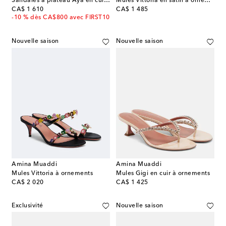
Sandales à plateau Aya en cuir métallisé
Mules Vittoria en satin à ornements
original price
original price
CA$ 1 610
CA$ 1 485
-10 % dès CA$800 avec FIRST10
Nouvelle saison
Nouvelle saison
Amina Muaddi
Amina Muaddi
Mules Vittoria à ornements
Mules Gigi en cuir à ornements
original price
original price
CA$ 2 020
CA$ 1 425
Exclusivité
Nouvelle saison