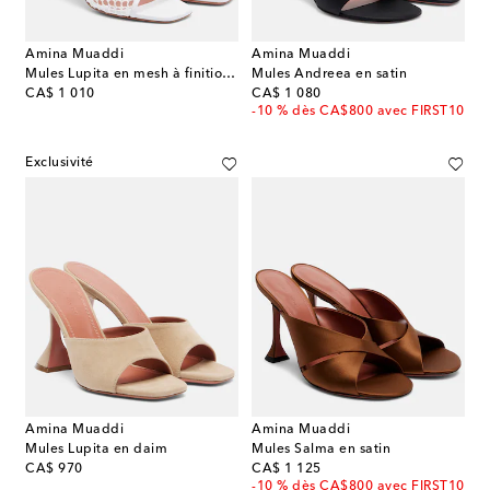
Amina Muaddi
Amina Muaddi
Mules Lupita en mesh à finitions en cuir
Mules Andreea en satin
original price
original price
CA$ 1 010
CA$ 1 080
-10 % dès CA$800 avec FIRST10
Exclusivité
Amina Muaddi
Amina Muaddi
Mules Lupita en daim
Mules Salma en satin
original price
original price
CA$ 970
CA$ 1 125
-10 % dès CA$800 avec FIRST10