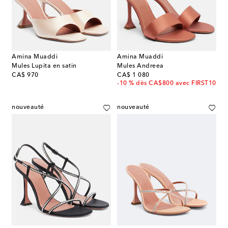
Amina Muaddi
Amina Muaddi
Mules Lupita en satin
Mules Andreea
original price
original price
CA$ 970
CA$ 1 080
-10 % dès CA$800 avec FIRST10
nouveauté
nouveauté