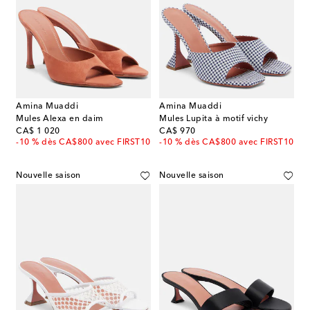
Amina Muaddi
Amina Muaddi
Mules Alexa en daim
Mules Lupita à motif vichy
original price
original price
CA$ 1 020
CA$ 970
-10 % dès CA$800 avec FIRST10
-10 % dès CA$800 avec FIRST10
Nouvelle saison
Nouvelle saison