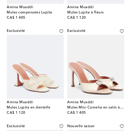
Amina Muaddi
Amina Muaddi
Mules compensées Lupita
Mules Lupita à fleurs
original price
original price
CA$ 1 405
CA$ 1 120
Exclusivité
Exclusivité
Amina Muaddi
Amina Muaddi
Mules Lupita en dentelle
Mules Mini Camelia en satin à ornement
original price
original price
CA$ 1 120
CA$ 1 405
Exclusivité
Nouvelle saison