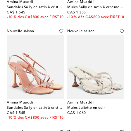
Amina Muaddi
Amina Muaddi
Sandales Sally en satin à cristaux
Mules Sally en satin à ornements en cristal
original price
original price
CA$ 1 545
CA$ 1 355
-10 % dès CA$800 avec FIRST10
-10 % dès CA$800 avec FIRST10
Nouvelle saison
Nouvelle saison
Amina Muaddi
Amina Muaddi
Sandales Sally en satin à cristaux
Mules Juliette en cuir
original price
original price
CA$ 1 545
CA$ 1 060
-10 % dès CA$800 avec FIRST10