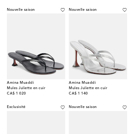
Nouvelle saison
Nouvelle saison
Amina Muaddi
Amina Muaddi
Mules Juliette en cuir
Mules Juliette en cuir
original price
original price
CA$ 1 020
CA$ 1 140
Exclusivité
Nouvelle saison