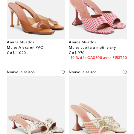
Amina Muaddi
Amina Muaddi
Mules Alexa en PVC
Mules Lupita à motif vichy
original price
original price
CA$ 1 020
CA$ 970
-10 % dès CA$800 avec FIRST10
Nouvelle saison
Nouvelle saison