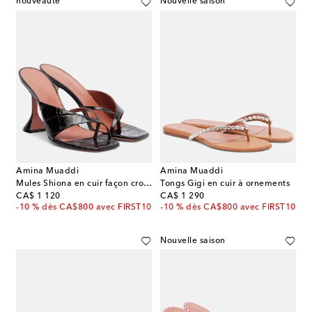
nouveauté
Nouvelle saison
Amina Muaddi
Amina Muaddi
Mules Shiona en cuir façon croco
Tongs Gigi en cuir à ornements
original price
original price
CA$ 1 120
CA$ 1 290
-10 % dès CA$800 avec FIRST10
-10 % dès CA$800 avec FIRST10
Nouvelle saison