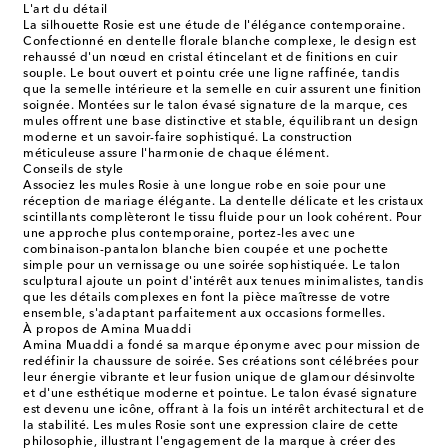
L'art du détail
La silhouette Rosie est une étude de l'élégance contemporaine.
Confectionné en dentelle florale blanche complexe, le design est
rehaussé d'un nœud en cristal étincelant et de finitions en cuir
souple. Le bout ouvert et pointu crée une ligne raffinée, tandis
que la semelle intérieure et la semelle en cuir assurent une finition
soignée. Montées sur le talon évasé signature de la marque, ces
mules offrent une base distinctive et stable, équilibrant un design
moderne et un savoir-faire sophistiqué. La construction
méticuleuse assure l'harmonie de chaque élément.
Conseils de style
Associez les mules Rosie à une longue robe en soie pour une
réception de mariage élégante. La dentelle délicate et les cristaux
scintillants complèteront le tissu fluide pour un look cohérent. Pour
une approche plus contemporaine, portez-les avec une
combinaison-pantalon blanche bien coupée et une pochette
simple pour un vernissage ou une soirée sophistiquée. Le talon
sculptural ajoute un point d'intérêt aux tenues minimalistes, tandis
que les détails complexes en font la pièce maîtresse de votre
ensemble, s'adaptant parfaitement aux occasions formelles.
À propos de Amina Muaddi
Amina Muaddi a fondé sa marque éponyme avec pour mission de
redéfinir la chaussure de soirée. Ses créations sont célébrées pour
leur énergie vibrante et leur fusion unique de glamour désinvolte
et d'une esthétique moderne et pointue. Le talon évasé signature
est devenu une icône, offrant à la fois un intérêt architectural et de
la stabilité. Les mules Rosie sont une expression claire de cette
philosophie, illustrant l'engagement de la marque à créer des