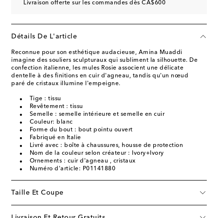
Livraison offerte sur les commandes dès CA$600
Détails De L'article
Reconnue pour son esthétique audacieuse, Amina Muaddi
imagine des souliers sculpturaux qui subliment la silhouette. De
confection italienne, les mules Rosie associent une délicate
dentelle à des finitions en cuir d'agneau, tandis qu'un nœud
paré de cristaux illumine l'empeigne.
Tige : tissu
Revêtement : tissu
Semelle : semelle intérieure et semelle en cuir
Couleur: blanc
Forme du bout : bout pointu ouvert
Fabriqué en Italie
Livré avec : boîte à chaussures, housse de protection
Nom de la couleur selon créateur : Ivory+Ivory
Ornements : cuir d'agneau , cristaux
Numéro d'article: P01141880
Taille Et Coupe
Livraison Et Retour Gratuits