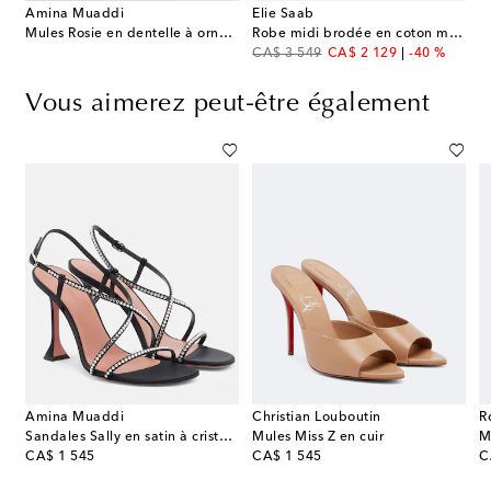
Amina Muaddi
Elie Saab
Mules Rosie en dentelle à ornement
Robe midi brodée en coton mélangé
original price
discount price
CA$ 3 549
CA$ 2 129
-40 %
Vous aimerez peut-être également
Amina Muaddi
Christian Louboutin
R
r façon poulain à imprimé zèbre
Sandales Sally en satin à cristaux
Mules Miss Z en cuir
original price
original price
or
CA$ 1 545
CA$ 1 545
C