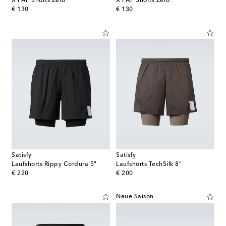
X PAF Shorts Zero
X PAF Shorts Zero
original price
original price
€ 130
€ 130
Satisfy
Satisfy
Laufshorts Rippy Cordura 5"
Laufshorts TechSilk 8"
original price
original price
€ 220
€ 200
Neue Saison