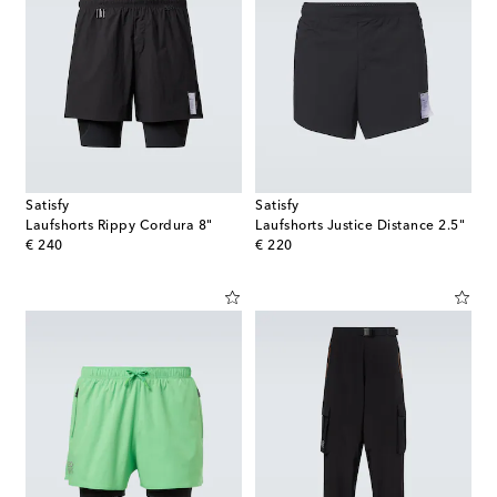
Satisfy
Satisfy
Laufshorts Rippy Cordura 8"
Laufshorts Justice Distance 2.5"
original price
original price
€ 240
€ 220