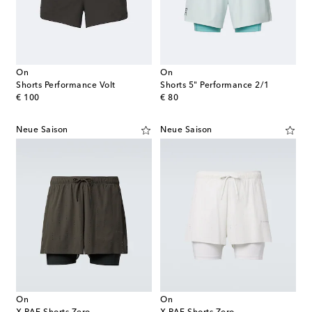
On
On
Shorts Performance Volt
Shorts 5" Performance 2/1
original price
original price
€ 100
€ 80
Neue Saison
Neue Saison
On
On