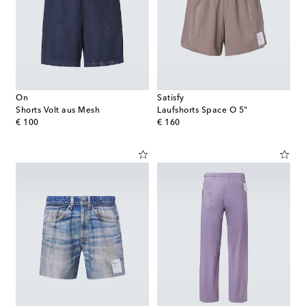
On
Satisfy
Shorts Volt aus Mesh
Laufshorts Space O 5"
original price
original price
€ 100
€ 160