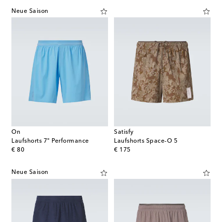
Neue Saison
On
Satisfy
Laufshorts 7" Performance
Laufshorts Space-O 5
original price
original price
€ 80
€ 175
Neue Saison