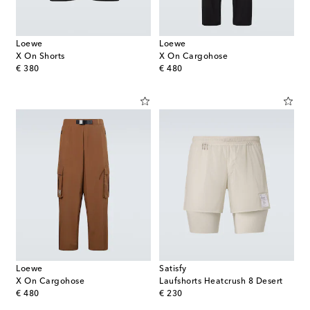
Loewe
Loewe
X On Shorts
X On Cargohose
original price
original price
€ 380
€ 480
Loewe
Satisfy
X On Cargohose
Laufshorts Heatcrush 8 Desert
original price
original price
€ 480
€ 230