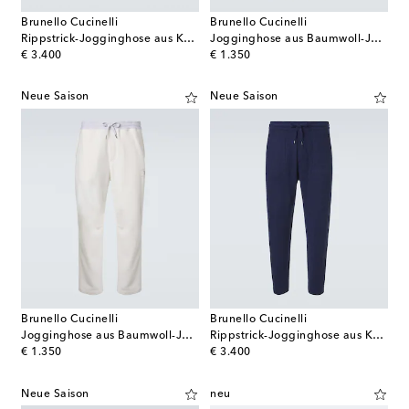
Brunello Cucinelli
Brunello Cucinelli
Rippstrick-Jogginghose aus Kaschmir
Jogginghose aus Baumwoll-Jersey
original price
original price
€ 3.400
€ 1.350
Neue Saison
Neue Saison
Brunello Cucinelli
Brunello Cucinelli
Jogginghose aus Baumwoll-Jersey
Rippstrick-Jogginghose aus Kaschmir
original price
original price
€ 1.350
€ 3.400
Neue Saison
neu