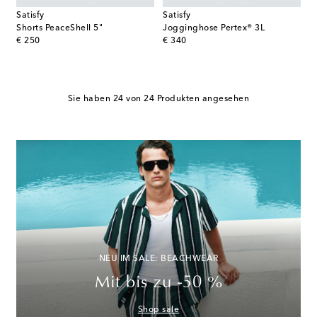
Satisfy
Satisfy
Shorts PeaceShell 5"
Jogginghose Pertex® 3L
original price
original price
€ 250
€ 340
Sie haben 24 von 24 Produkten angesehen
NEU IM SALE: BEACHWEAR
Mit bis zu -50 %
Shop sale