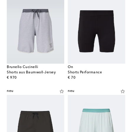
Brunello Cucinelli
On
Shorts aus Baumwoll-Jersey
Shorts Performance
original price
original price
€ 970
€ 70
neu
neu