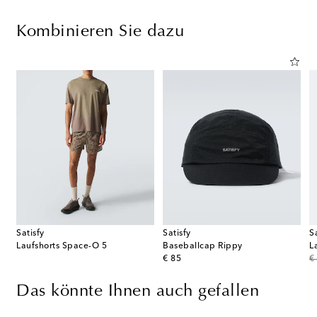
Kombinieren Sie dazu
Satisfy
Satisfy
S
le
Laufshorts Space-O 5
Baseballcap Rippy
L
original price
or
€ 85
€
Das könnte Ihnen auch gefallen