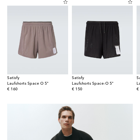
Satisfy
Satisfy
S
Laufshorts Space O 5"
Laufshorts Space-O 5"
L
original price
original price
or
€ 160
€ 150
€