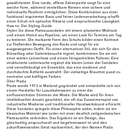
gewährleistet. Eine runde, offene Zehenpartie sorgt für eine
weiche Form, während verstellbare Riemen eine sichere und
individuelle Passform ermöglichen. Diese Kombination aus einer
funktional inspirierten Basis und feiner Lederverarbeitung schafft
einen Schuh mit optischer Präsenz und anspruchsvoller Lässigkeit.
How to: Der Styling-Guide
Stylen Sie diese Plateausandalen mit einem plissierten Midirock
und einem Hemd aus Popeline, um einen Look für Termine am Tag
zu kreieren. Die markante Form des Schuhs bildet einen Kontrast
zur fließenden Bewegung des Rocks und sorgt für ein
ausgewogenes Outfit. Für einen alternativen Stil, der sich für den
Büroalltag oder Galeriebesuche eignet, kombinieren Sie sie mit
einer weiten Leinenhose und einem feingestrickten Pullover. Eine
strukturierte Ledertasche ergänzt die klaren Linien der Sandalen
und vervollständigt ein Ensemble, das eine moderne und
durchdachte Ästhetik ausstrahlt. Der vielseitige Braunton passt zu
neutralen und kräftigen Farben.
Über Prada
Prada wurde 1913 in Mailand gegründet und entwickelte sich von
einem Hersteller für Luxuslederwaren zu einer der
einflussreichsten Stimmen der Mode. Die Marke wird für ihren
intellektuellen Ansatz geschätzt, der oft das Zusammenspiel von
industrieller Moderne und traditioneller Handwerkskunst erforscht.
Diese Sandalen spiegeln diese Philosophie wider, indem sie ein
klassisches Material wie Leder mit einer deutlich zeitgenössischen
Plateausohle verbinden. Das Ergebnis ist ein Design, das
gleichzeitig anspruchsvoll und begehrenswert ist und den
zukunftsweisenden Geist repräsentiert, der den Namen Prada