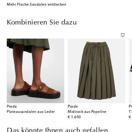
Mehr Flache Sandalen entdecken
Kombinieren Sie dazu
Prada
Prada
P
Plateausandalen aus Leder
Midirock aus Popeline
T
original price
or
€ 1.650
€
Das könnte Ihnen auch gefallen