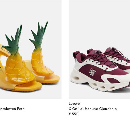
Loewe
antoletten Petal
X On Laufschuhe Cloudsolo
original price
€ 550