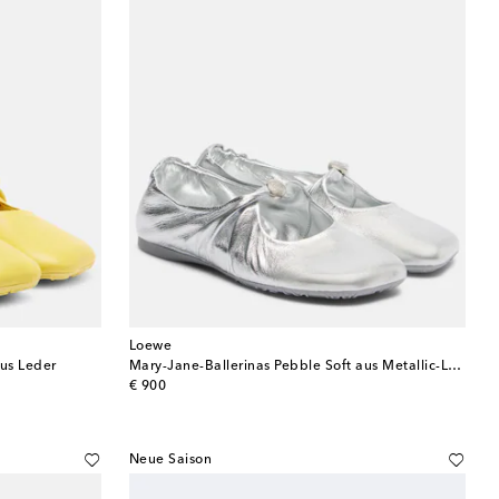
Loewe
aus Leder
Mary-Jane-Ballerinas Pebble Soft aus Metallic-Leder
original price
€ 900
Neue Saison