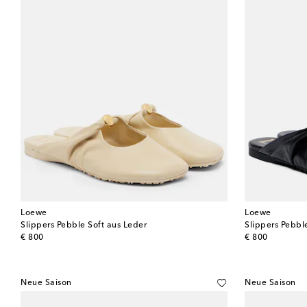
Loewe
Loewe
Slippers Pebble Soft aus Leder
Slippers Pebbl
original price
original price
€ 800
€ 800
Neue Saison
Neue Saison