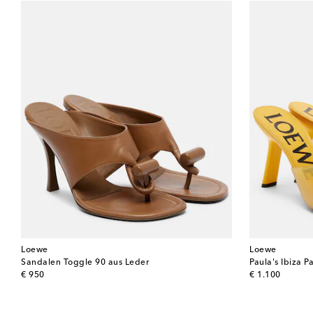
Loewe
Loewe
Sandalen Toggle 90 aus Leder
Paula's Ibiza P
original price
original price
€ 950
€ 1.100