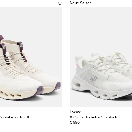
Neue Saison
Loewe
Sneakers Cloudtilt
X On Laufschuhe Cloudsolo
original price
€ 550