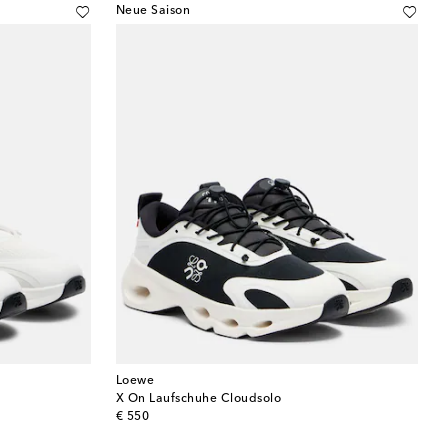
Neue Saison
Loewe
X On Laufschuhe Cloudsolo
original price
€ 550