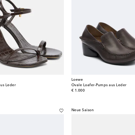
Loewe
aus Leder
Ovale Loafer-Pumps aus Leder
original price
€ 1.000
Neue Saison