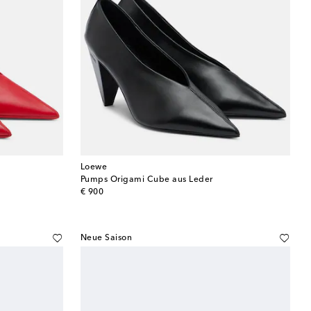
Loewe
Pumps Origami Cube aus Leder
original price
€ 900
Neue Saison