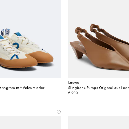
Loewe
Anagram mit Veloursleder
Slingback-Pumps Origami aus Led
original price
€ 900