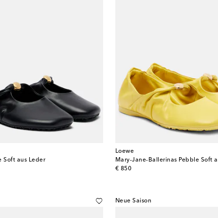
Loewe
e Soft aus Leder
Mary-Jane-Ballerinas Pebble Soft 
original price
€ 850
Neue Saison