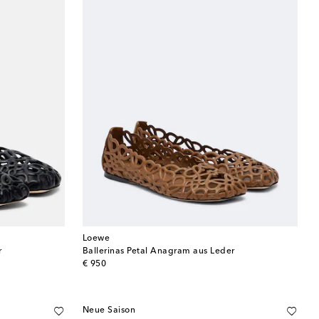
Loewe
r
Ballerinas Petal Anagram aus Leder
original price
€ 950
Neue Saison