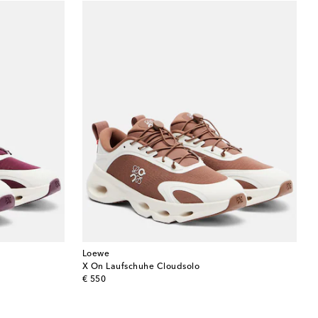
Loewe
X On Laufschuhe Cloudsolo
original price
€ 550