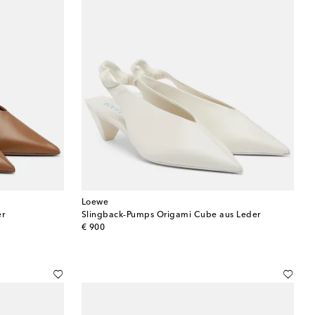
Loewe
er
Slingback-Pumps Origami Cube aus Leder
original price
€ 900