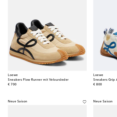
Loewe
Loewe
Sneakers Flow Runner mit Veloursleder
Sneakers Grip 
original price
original price
€ 700
€ 800
Neue Saison
Neue Saison