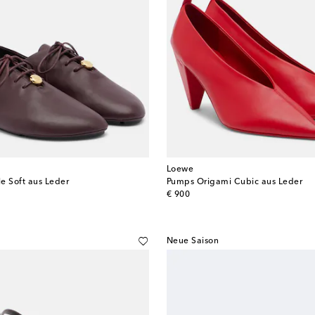
Loewe
e Soft aus Leder
Pumps Origami Cubic aus Leder
original price
€ 900
Neue Saison