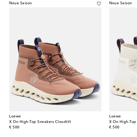
Neue Saison
Neue Saison
Loewe
Loewe
X On High-Top Sneakers Cloudtilt
X On High-Top 
original price
original price
€ 500
€ 500