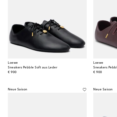
Loewe
Loewe
Sneakers Pebble Soft aus Leder
Sneakers Pebbl
original price
original price
€ 900
€ 900
Neue Saison
Neue Saison