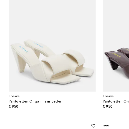
Loewe
Loewe
Pantoletten Origami aus Leder
Pantoletten Or
original price
original price
€ 950
€ 950
neu