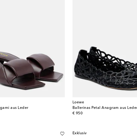
Loewe
igami aus Leder
Ballerinas Petal Anagram aus Lede
original price
€ 950
Exklusiv