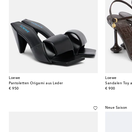
Loewe
Loewe
Pantoletten Origami aus Leder
Sandalen Toy 
original price
original price
€ 950
€ 900
Neue Saison