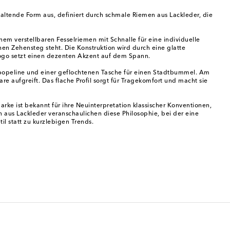
haltende Form aus, definiert durch schmale Riemen aus Lackleder, die
m verstellbaren Fesselriemen mit Schnalle für eine individuelle
en Zehensteg steht. Die Konstruktion wird durch eine glatte
logo setzt einen dezenten Akzent auf dem Spann.
popeline und einer geflochtenen Tasche für einen Stadtbummel. Am
 aufgreift. Das flache Profil sorgt für Tragekomfort und macht sie
rke ist bekannt für ihre Neuinterpretation klassischer Konventionen,
en aus Lackleder veranschaulichen diese Philosophie, bei der eine
l statt zu kurzlebigen Trends.