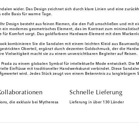
andalen wider. Das Design zeichnet sich durch klare Linien und eine zurück
h edle Basis für warme Tage.
hr Design besteht aus feinen Riemen, die den Fuß umschließen und mit eine
n ein modernes geometrisches Element, das im Kontrast zum minimalistisch
die für Komfort sorgt. Das goldfarbene Hardware-Element mit dem Marken
ook kombinieren Sie die Sandalen mit einem leichten Kleid aus Baumwoll
strickten Oberteil, ergänzt durch dezenten Goldschmuck, der die Hardware
e Vielseitigkeit macht sie zu einem unverzichtbaren Begleiter auf Reisen.
 Prada zu einem globalen Symbol für intellektuelle Mode entwickelt. Die Ma
rielle Einflüsse mit traditioneller Handwerkskunst verbindet. Diese Sandal
fgewertet wird. Jedes Stück zeugt von einem Bekenntnis zu langlebigem Sti
Kollaborationen
Schnelle Lieferung
ions, die exklusiv bei Mytheresa
Lieferung in über 130 Länder