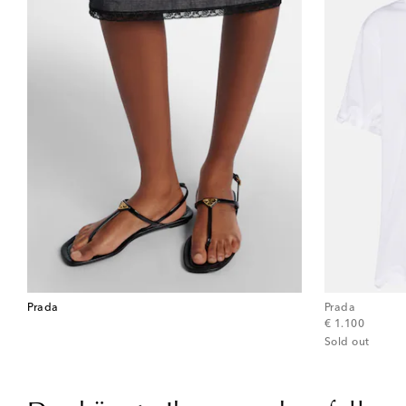
Prada
Prada
original price
€ 1.100
Sold out