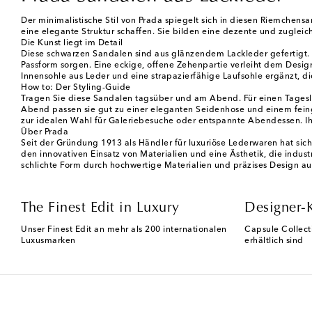
Der minimalistische Stil von Prada spiegelt sich in diesen Riemchens
eine elegante Struktur schaffen. Sie bilden eine dezente und zugleic
Die Kunst liegt im Detail
Diese schwarzen Sandalen sind aus glänzendem Lackleder gefertigt. I
Passform sorgen. Eine eckige, offene Zehenpartie verleiht dem Desig
Innensohle aus Leder und eine strapazierfähige Laufsohle ergänzt, 
How to: Der Styling-Guide
Tragen Sie diese Sandalen tagsüber und am Abend. Für einen Tagesl
Abend passen sie gut zu einer eleganten Seidenhose und einem feinge
zur idealen Wahl für Galeriebesuche oder entspannte Abendessen. Ihr
Über Prada
Seit der Gründung 1913 als Händler für luxuriöse Lederwaren hat sich
den innovativen Einsatz von Materialien und eine Ästhetik, die indust
schlichte Form durch hochwertige Materialien und präzises Design au
The Finest Edit in Luxury
Designer-
Unser Finest Edit an mehr als 200 internationalen
Capsule Collect
Luxusmarken
erhältlich sind