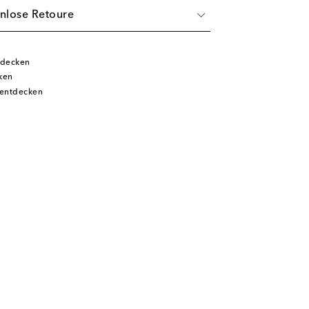
nlose Retoure
tdecken
ken
 entdecken