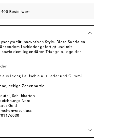
hliste
 400 Bestellwert
hliste
 Synonym für innovativen Style. Diese Sandalen
glänzendem Lackleder gefertigt und mit
 sowie dem legendären Triangolo-Logo der
eder
e aus Leder, Laufsohle aus Leder und Gummi
ene, eckige Zehenpartie
beutel, Schuhkarton
zeichnung: Nero
are: Gold
iemchenverschluss
 P01176030