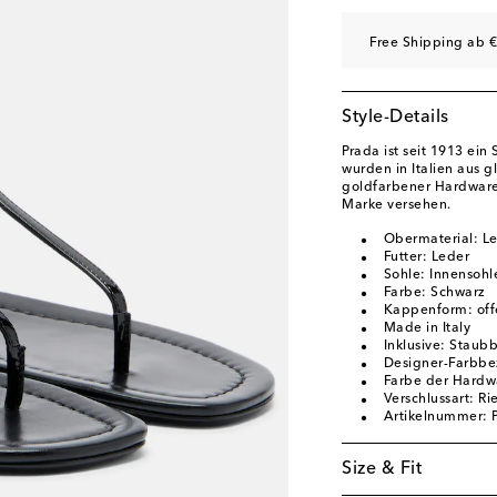
EU 41
Auf die Wunsc
Free Shipping ab €
EU 42
Auf die Wunsc
Style-Details
Prada ist seit 1913 ein
wurden in Italien aus 
goldfarbener Hardware
Marke versehen.
Obermaterial: L
Futter: Leder
Sohle: Innensohl
Farbe: Schwarz
Kappenform: off
Made in Italy
Inklusive: Staub
Designer-Farbbe
Farbe der Hardw
Verschlussart: R
Artikelnummer:
Size & Fit