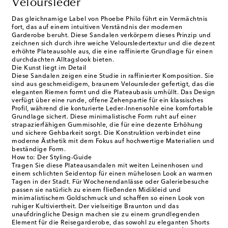
Veloursleder
Das gleichnamige Label von Phoebe Philo führt ein Vermächtnis
fort, das auf einem intuitiven Verständnis der modernen
Garderobe beruht. Diese Sandalen verkörpern dieses Prinzip und
zeichnen sich durch ihre weiche Veloursledertextur und die dezent
erhöhte Plateausohle aus, die eine raffinierte Grundlage für einen
durchdachten Alltagslook bieten.
Die Kunst liegt im Detail
Diese Sandalen zeigen eine Studie in raffinierter Komposition. Sie
sind aus geschmeidigem, braunem Veloursleder gefertigt, das die
eleganten Riemen formt und die Plateaubasis umhüllt. Das Design
verfügt über eine runde, offene Zehenpartie für ein klassisches
Profil, während die konturierte Leder-Innensohle eine komfortable
Grundlage sichert. Diese minimalistische Form ruht auf einer
strapazierfähigen Gummisohle, die für eine dezente Erhöhung
und sichere Gehbarkeit sorgt. Die Konstruktion verbindet eine
moderne Ästhetik mit dem Fokus auf hochwertige Materialien und
beständige Form.
How to: Der Styling-Guide
Tragen Sie diese Plateausandalen mit weiten Leinenhosen und
einem schlichten Seidentop für einen mühelosen Look an warmen
Tagen in der Stadt. Für Wochenendanlässe oder Galeriebesuche
passen sie natürlich zu einem fließenden Midikleid und
minimalistischem Goldschmuck und schaffen so einen Look von
ruhiger Kultiviertheit. Der vielseitige Braunton und das
unaufdringliche Design machen sie zu einem grundlegenden
Element für die Reisegarderobe, das sowohl zu eleganten Shorts