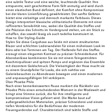
eine subtile Textur und eine weiche, leuchtende Qualität. Ihre
entspannte, weit geschnittene Form fällt anmutig und wird durch
einen elastischen Bund definiert, der Komfort ohne Kompromisse
bei der klaren Linienführung gewährleistet. Der sanfte Gelbton
bietet eine vielseitige und dennoch markante Farbbasis. Dieses
Design interpretiert klassische utilitaristische Elemente mit einer
raffinierten Sensibilität neu, wobei die Qualität des Stoffes und
die Präzision des Schnitts im Vordergrund stehen, um ein Stück zu
schaffen, das sowohl lässig als auch tadellos konstruiert ist.
How to: Der Styling-Guide
Stylen Sie diese Cargohose aus Seide mit einem strukturierten
Blazer und schlichten Ledersandalen für einen mühelosen Look im
Büro oder bei Terminen am Tag. Der fließende Fall des Stoffes
erzeugt einen eleganten Kontrast zu präziser Schneiderkunst. Für
Abendanlässe kombinieren Sie sie mit einem feingestrickten
Kaschmirpullover und spitzen Pumps und ergänzen das Ensemble
mit dezentem Goldschmuck. Die Vielseitigkeit der Hose macht sie
zu einem Grundpfeiler für Looks, die sich nahtlos von
Galeriebesuchen zu Abendessen bewegen und einen modernen
und anpassungsfähigen Stil verkörpern.
Über Phoebe Philo
Nach einer bemerkenswerten Pause markiert die Rückkehr von
Phoebe Philo einen entscheidenden Moment in der Modewelt und
bringt eine Stimme zurück, die für ihre intelligente und
kompromisslose Vision gefeiert wird. Die Marke baut auf
außergewöhnlichen Materialien, präziser Schneiderei und einem
tiefen Verständnis für die Bedürfnisse der modernen
Frauengarderobe auf. Charakteristisch sind taktile Stoffe und