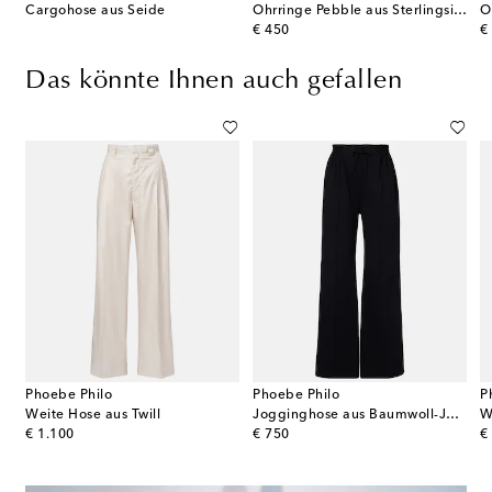
Cargohose aus Seide
Ohrringe Pebble aus Sterlingsilber
O
original price
or
€ 450
€
Das könnte Ihnen auch gefallen
Phoebe Philo
Phoebe Philo
P
Weite Hose aus Twill
Jogginghose aus Baumwoll-Jersey
W
original price
original price
or
€ 1.100
€ 750
€