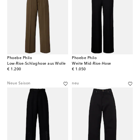
Phoebe Philo
Phoebe Philo
Low-Rise-Schlaghose aus Wolle
Weite Mid-Rise-Hose
original price
original price
€ 1.200
€ 1.050
Neue Saison
neu