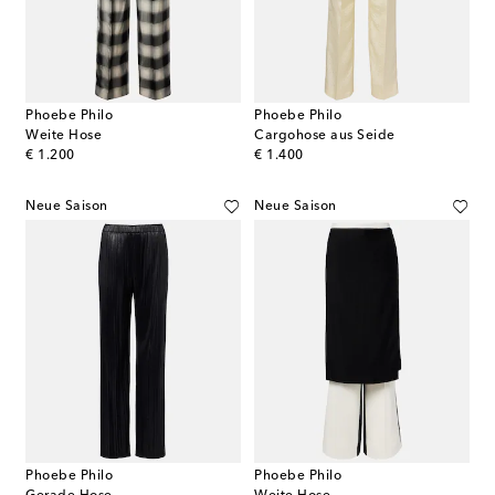
Phoebe Philo
Phoebe Philo
Weite Hose
Cargohose aus Seide
original price
original price
€ 1.200
€ 1.400
Neue Saison
Neue Saison
Phoebe Philo
Phoebe Philo