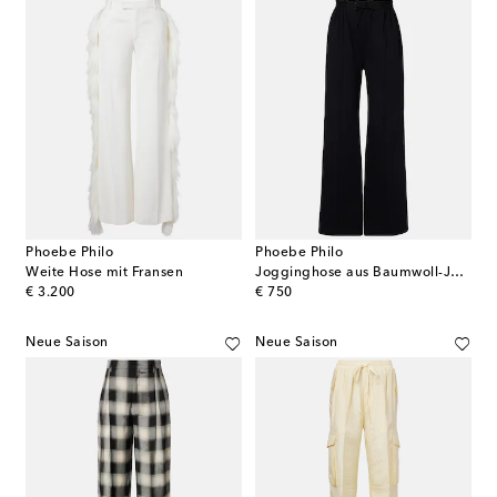
Phoebe Philo
Phoebe Philo
Weite Hose mit Fransen
Jogginghose aus Baumwoll-Jersey
original price
original price
€ 3.200
€ 750
Neue Saison
Neue Saison