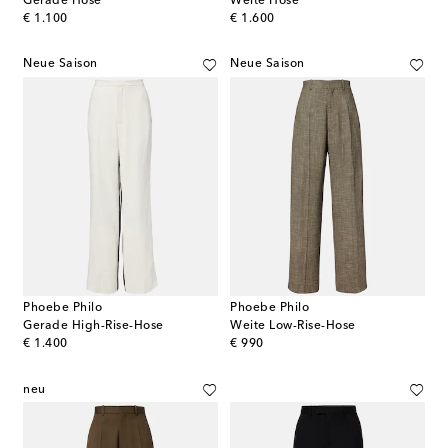
Gerade Hose
Weite Hose
original price
original price
€ 1.100
€ 1.600
Neue Saison
Neue Saison
Phoebe Philo
Phoebe Philo
Gerade High-Rise-Hose
Weite Low-Rise-Hose
original price
original price
€ 1.400
€ 990
neu