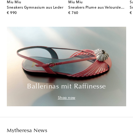
Miu Miu
Miu Miu
S
Sneakers Gymnasium aus Leder
Sneakers Plume aus Veloursleder
S
original price
original price
or
€ 990
€ 760
€
Ballerinas mit Raffinesse
Shop now
Mytheresa News