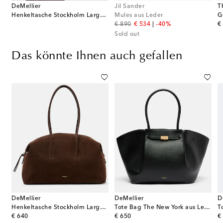
DeMellier
Jil Sander
T
Henkeltasche Stockholm Large aus Leder
Mules aus Leder
G
original price
discount price
or
€ 890
€ 534
-40%
€
Sold out
Das könnte Ihnen auch gefallen
DeMellier
DeMellier
D
aus Raffiabast mit Leder
Henkeltasche Stockholm Large aus Veloursleder
Tote Bag The New York aus Leder
original price
original price
or
€ 640
€ 650
€