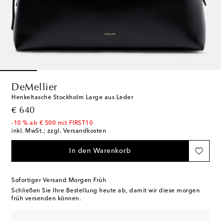
DeMellier
Henkeltasche Stockholm Large aus Leder
original price
€ 640
-10 % ab € 500 mit FIRST10
inkl. MwSt.; zzgl. Versandkosten
In den Warenkorb
Sofortiger Versand Morgen Früh
Schließen Sie Ihre Bestellung heute ab, damit wir diese morgen
früh versenden können.