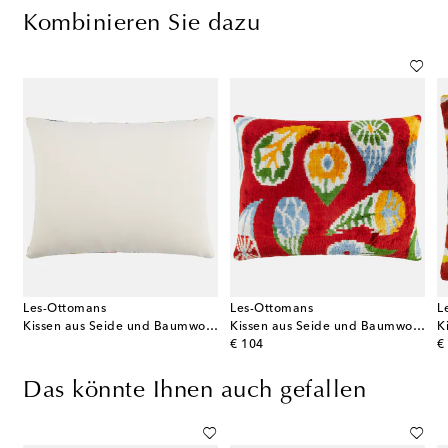
Kombinieren Sie dazu
Les-Ottomans
Les-Ottomans
L
Kissen aus Seide und Baumwolle
Kissen aus Seide und Baumwolle
original price
or
€ 104
€
Das könnte Ihnen auch gefallen