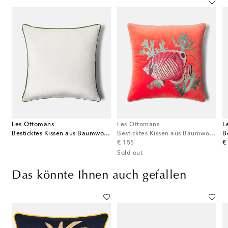
Les-Ottomans
Les-Ottomans
L
es Kissen aus Baumwollsamt
Besticktes Kissen aus Baumwollsamt
Besticktes Kissen aus Baumwollsamt
original price
or
€ 155
€
Sold out
Das könnte Ihnen auch gefallen