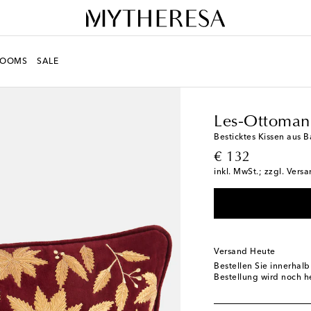
ROOMS
SALE
LIFE
Designer
Les-O
Les-Ottoman
Besticktes Kissen aus
original price
€ 132
inkl. MwSt.; zzgl. Vers
Versand Heute
Bestellen Sie innerhal
Bestellung wird noch h