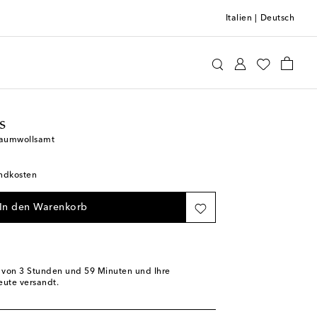
Italien
|
Deutsch
ttomans
Home & Living
Heimtextilien
Kissen
s
 Baumwollsamt
andkosten
In den Warenkorb
b von
3 Stunden und 59 Minuten
und Ihre
eute versandt.