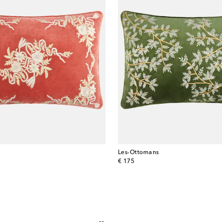
Les-Ottomans
original price
€ 175