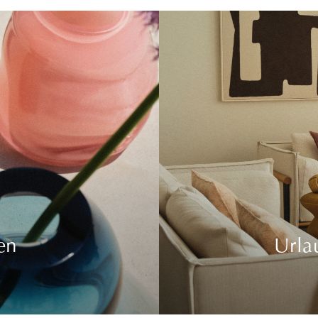
en
Urla