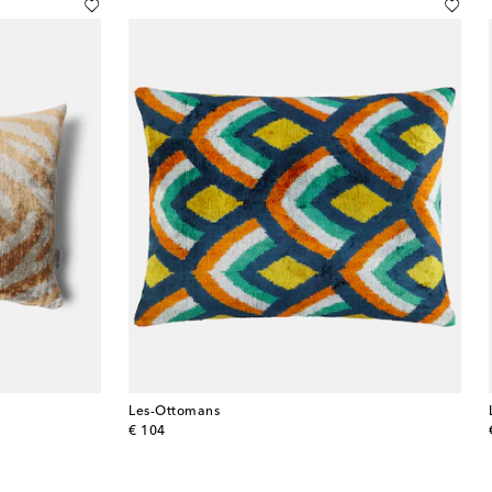
Les-Ottomans
original price
€ 104