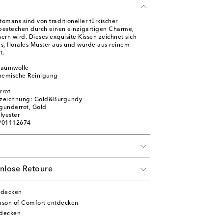
omans sind von traditioneller türkischer
d bestechen durch einen einzigartigen Charme,
ern wird. Dieses exquisite Kissen zeichnet sich
es, florales Muster aus und wurde aus reinem
t.
Baumwolle
chemische Reinigung
rrot
ezeichnung: Gold&Burgundy
rgunderrot, Gold
lyester
 P01112674
nlose Retoure
tdecken
son of Comfort entdecken
tdecken