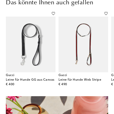
Das könnte Ihnen auch gefallen
Gucci
Gucci
G
and für Hunde XS GG aus Canvas
Leine für Hunde GG aus Canvas
Leine für Hunde Web Stripe
L
original price
original price
or
€ 400
€ 490
€