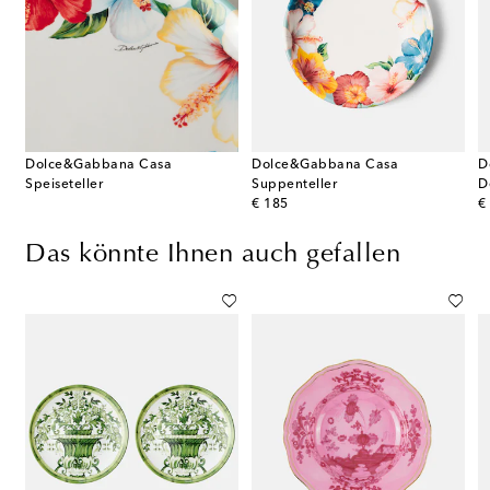
Dolce&Gabbana Casa
Dolce&Gabbana Casa
D
Speiseteller
Suppenteller
D
original price
or
€ 185
€
Das könnte Ihnen auch gefallen