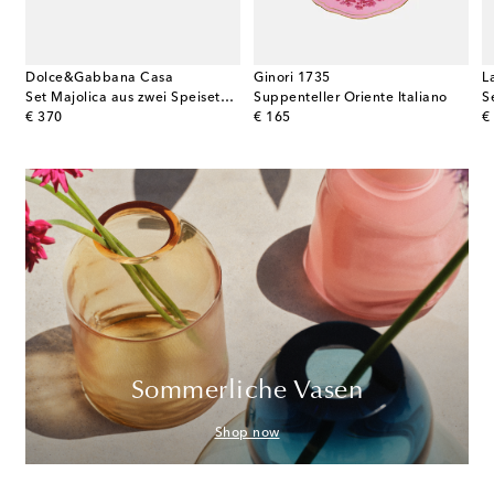
Dolce&Gabbana Casa
Ginori 1735
L
peisetellern
Set Majolica aus zwei Speisetellern
Suppenteller Oriente Italiano
original price
original price
or
€ 370
€ 165
€
Sommerliche Vasen
Shop now