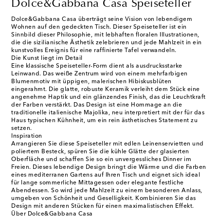
Dolce&Gabbana Casa Speiseteller
Dolce&Gabbana Casa überträgt seine Vision von lebendigem
Wohnen auf den gedeckten Tisch. Dieser Speiseteller ist ein
Sinnbild dieser Philosophie, mit lebhaften floralen Illustrationen,
die die sizilianische Ästhetik zelebrieren und jede Mahlzeit in ein
kunstvolles Ereignis für eine raffinierte Tafel verwandeln.
Die Kunst liegt im Detail
Eine klassische Speiseteller-Form dient als ausdrucksstarke
Leinwand. Das weiße Zentrum wird von einem mehrfarbigen
Blumenmotiv mit üppigen, malerischen Hibiskusblüten
eingerahmt. Die glatte, robuste Keramik verleiht dem Stück eine
angenehme Haptik und ein glänzendes Finish, das die Leuchtkraft
der Farben verstärkt. Das Design ist eine Hommage an die
traditionelle italienische Majolika, neu interpretiert mit der für das
Haus typischen Kühnheit, um ein rein ästhetisches Statement zu
setzen.
Inspiration
Arrangieren Sie diese Speiseteller mit edlen Leinenservietten und
poliertem Besteck, spüren Sie die kühle Glätte der glasierten
Oberfläche und schaffen Sie so ein unvergessliches Dinner im
Freien. Dieses lebendige Design bringt die Wärme und die Farben
eines mediterranen Gartens auf Ihren Tisch und eignet sich ideal
für lange sommerliche Mittagessen oder elegante festliche
Abendessen. So wird jede Mahlzeit zu einem besonderen Anlass,
umgeben von Schönheit und Geselligkeit. Kombinieren Sie das
Design mit anderen Stücken für einen maximalistischen Effekt.
Über Dolce&Gabbana Casa