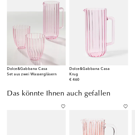
Dolce&Gabbana Casa
Dolce&Gabbana Casa
Set aus zwei Wassergläsern
Krug
original price
€ 460
Das könnte Ihnen auch gefallen