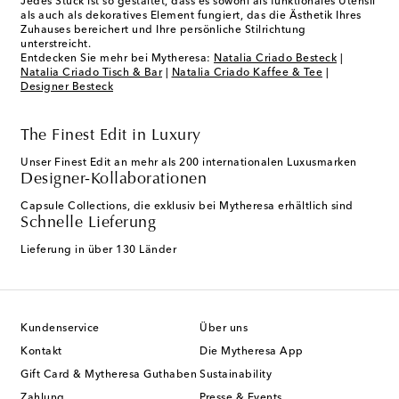
Jedes Stück ist so gestaltet, dass es sowohl als funktionales Utensil
als auch als dekoratives Element fungiert, das die Ästhetik Ihres
Zuhauses bereichert und Ihre persönliche Stilrichtung
unterstreicht.
Entdecken Sie mehr bei Mytheresa:
Natalia Criado Besteck
|
Natalia Criado Tisch & Bar
|
Natalia Criado Kaffee & Tee
|
Designer Besteck
The Finest Edit in Luxury
Unser Finest Edit an mehr als 200 internationalen Luxusmarken
Designer-Kollaborationen
Capsule Collections, die exklusiv bei Mytheresa erhältlich sind
Schnelle Lieferung
Lieferung in über 130 Länder
Kundenservice
Über uns
Kontakt
Die Mytheresa App
Gift Card & Mytheresa Guthaben
Sustainability
Zahlung
Presse & Events