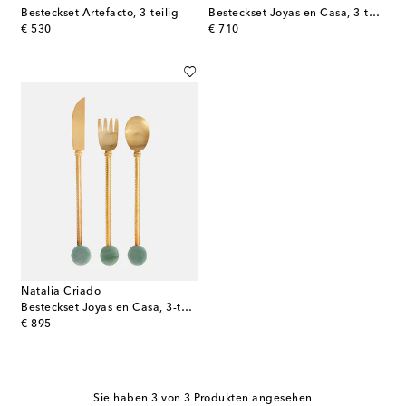
Besteckset Artefacto, 3-teilig
Besteckset Joyas en Casa, 3-teilig
original price
original price
€ 530
€ 710
Natalia Criado
Besteckset Joyas en Casa, 3-teilig
original price
€ 895
Sie haben 3 von 3 Produkten angesehen