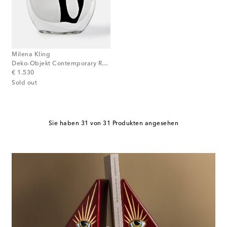
Milena Kling
Deko-Objekt Contemporary Reflections Standing Mirror Medium
original price
€ 1.530
Sold out
Sie haben 31 von 31 Produkten angesehen