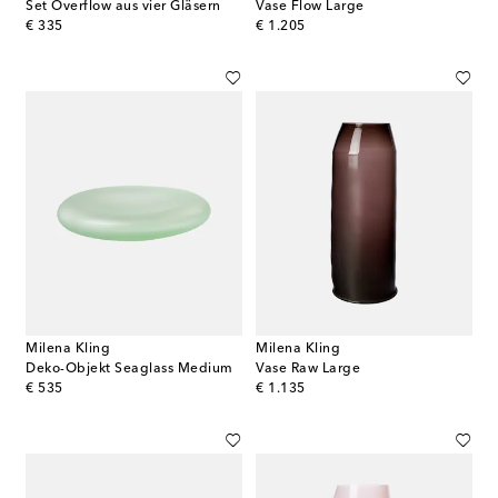
Set Overflow aus vier Gläsern
Vase Flow Large
original price
original price
€ 335
€ 1.205
Milena Kling
Milena Kling
Deko-Objekt Seaglass Medium
Vase Raw Large
original price
original price
€ 535
€ 1.135