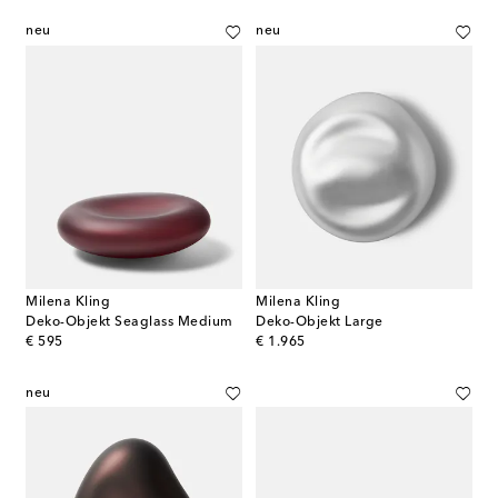
neu
neu
Milena Kling
Milena Kling
Deko-Objekt Seaglass Medium
Deko-Objekt Large
original price
original price
€ 595
€ 1.965
neu