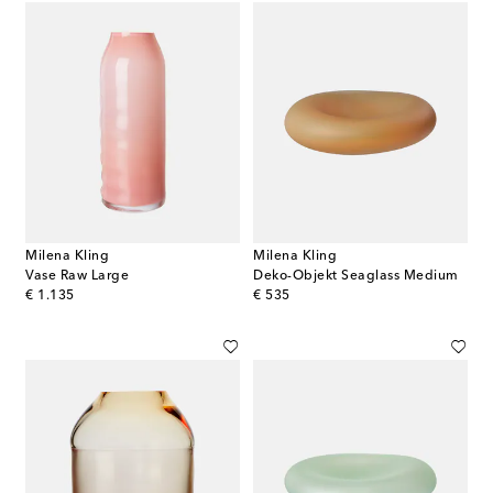
Milena Kling
Milena Kling
Vase Raw Large
Deko-Objekt Seaglass Medium
original price
original price
€ 1.135
€ 535