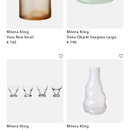
Milena Kling
Milena Kling
Vase Raw Small
Deko-Objekt Seaglass Large
original price
original price
€ 765
€ 790
Milena Kling
Milena Kling