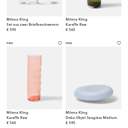
Milena Kling
Milena Kling
Set aus zwei Briefbeschwerern
Karaffe Raw
original price
original price
€ 595
€ 565
neu
neu
Milena Kling
Milena Kling
Karaffe Raw
Deko-Objet Seaglass Medium
original price
original price
€ 565
€ 595