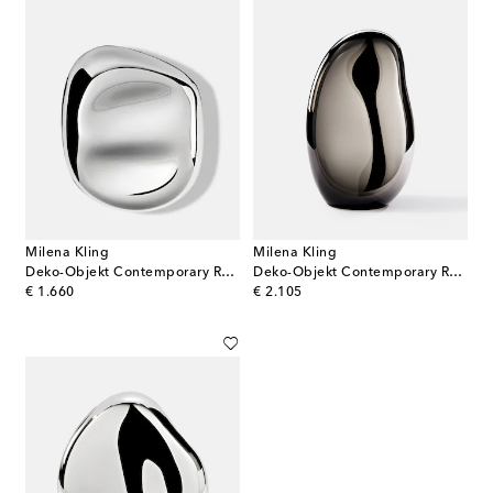
Milena Kling
Milena Kling
Deko-Objekt Contemporary Reflections Large
Deko-Objekt Contemporary Reflections Standing Mirror Medium
original price
original price
€ 1.660
€ 2.105