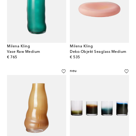
Milena Kling
Milena Kling
Vase Raw Medium
Deko-Objekt Seaglass Medium
original price
original price
€ 765
€ 535
neu