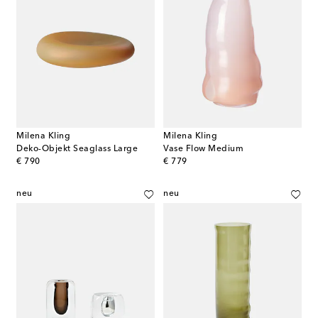
Milena Kling
Milena Kling
Deko-Objekt Seaglass Large
Vase Flow Medium
original price
original price
€ 790
€ 779
neu
neu