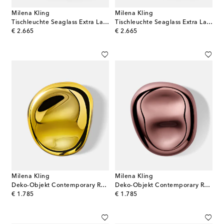
Milena Kling
Milena Kling
Tischleuchte Seaglass Extra Large
Tischleuchte Seaglass Extra Large
original price
original price
€ 2.665
€ 2.665
Milena Kling
Milena Kling
Deko-Objekt Contemporary Reflections Large
Deko-Objekt Contemporary Reflections Large
original price
original price
€ 1.785
€ 1.785