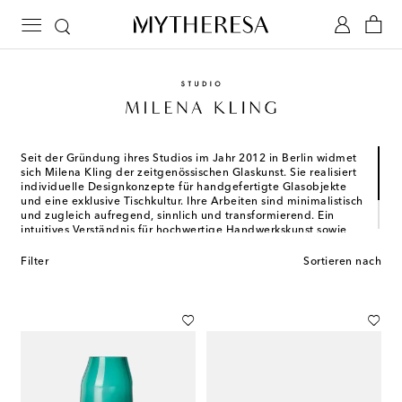
Seit der Gründung ihres Studios im Jahr 2012 in Berlin widmet
sich Milena Kling der zeitgenössischen Glaskunst. Sie realisiert
individuelle Designkonzepte für handgefertigte Glasobjekte
und eine exklusive Tischkultur. Ihre Arbeiten sind minimalistisch
und zugleich aufregend, sinnlich und transformierend. Ein
intuitives Verständnis für hochwertige Handwerkskunst sowie
innovative Ansätze traditioneller Techniken, verbunden mit der
taktilen Verwandlung von Materialien, machen die Designs von
Filter
Sortieren nach
Milena Kling so faszinierend und einzigartig.