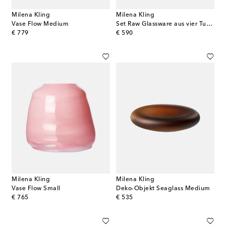
Milena Kling
Milena Kling
Vase Flow Medium
Set Raw Glassware aus vier Tumbler-Gläsern
original price
original price
€ 779
€ 590
Milena Kling
Milena Kling
Vase Flow Small
Deko-Objekt Seaglass Medium
original price
original price
€ 765
€ 535