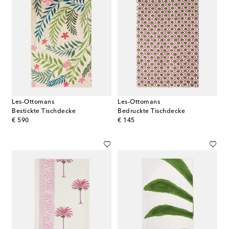
Les-Ottomans
Les-Ottomans
Bestickte Tischdecke
Bedruckte Tischdecke
original price
original price
€ 590
€ 145