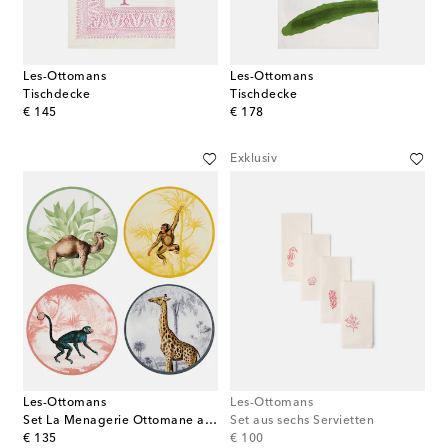
Les-Ottomans
Les-Ottomans
Tischdecke
Tischdecke
original price
original price
€ 145
€ 178
Exklusiv
Les-Ottomans
Les-Ottomans
Set La Menagerie Ottomane aus vier Tischsets
Set aus sechs Servietten
original price
original price
€ 135
€ 100