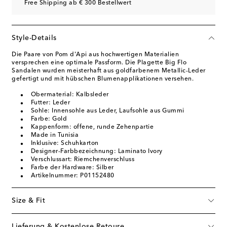
Free Shipping ab € 300 Bestellwert
Style-Details
Die Paare von Pom d'Api aus hochwertigen Materialien
versprechen eine optimale Passform. Die Plagette Big Flo
Sandalen wurden meisterhaft aus goldfarbenem Metallic-Leder
gefertigt und mit hübschen Blumenapplikationen versehen.
Obermaterial: Kalbsleder
Futter: Leder
Sohle: Innensohle aus Leder, Laufsohle aus Gummi
Farbe: Gold
Kappenform: offene, runde Zehenpartie
Made in Tunisia
Inklusive: Schuhkarton
Designer-Farbbezeichnung: Laminato Ivory
Verschlussart: Riemchenverschluss
Farbe der Hardware: Silber
Artikelnummer: P01152480
Size & Fit
Lieferung & Kostenlose Retoure