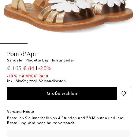
Pom d'Api
Sandalen Plagette Big Flo aus Leder
original price
discount price
€ 105
€ 84
-20%
-10 % mit MYEXTRA10
inkl. MwSt.; zzgl. Versandkosten
Größe wählen
Versand Heute
Bestellen Sie innerhalb von
4 Stunden und 58 Minuten
und Ihre
Bestellung wird noch heute versandt.