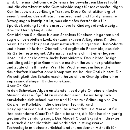
wird. Eine mandelförmige Zehenpartie bewahrt ein klares Profil
und die charakteristische Gummisohle sorgt für reaktionsfreudigen
Komfort sowie zuverlässige Traktion. Diese Konstruktion ergibt
einen Sneaker, der ästhetisch ansprechend und für dynamische
Bewegungen konzipiert ist, was ein tiefes Verständnis für
Sportbekleidung für die anspruchsvolle Kindergarderobe zeigt.
How to: Der Styling-Guide
Kombinieren Sie diese blauen Sneakers für einen eleganten und
zugleich verspielten Look, der zum aktiven Alltag eines Kindes
passt. Der Sneaker passt ganz natürlich zu eleganten Chino-Shorts
und einem einfachen Oberteil und ergibt ein Ensemble, das sich
für Gartenfeste eignet. Alternativ lässt er sich mit einer legeren
Hose und einer leichten Jacke kombinieren. Das leichte Design
und die gedämpfte Gummisohle machen ihn zu einer praktischen
und zugleich raffinierten Wahl für Wochenendausflüge, die
dauerhaften Komfort ohne Kompromisse bei der Optik bietet. Die
Vielseitigkeit des Schuhs macht ihn zu einem Grundpfeiler einer
anpassungsfähigen Kinderkollektion.
Über On Kids
In den Schweizer Alpen entstanden, verfolgte On eine einfache
Mission: das Laufgefühl zu revolutionieren. Dieser Anspruch
entwickelte sich schnell weiter und führte zur Gründung von On
Kids, einer Kollektion, die dieselben Technik- und
Designprinzipien auf Kinderschuhe anwendet. Die Marke ist für
ihre patentierte CloudTec®-Sohle bekannt, die für eine einzigartig
gedämpfte Landung sorgt. Das Modell Cloud Sky ist ein direkter
Ausdruck dieser Identität und verbindet leistungsstarke
Technologie mit einer zurückhaltenden, modernen Ästhetik für