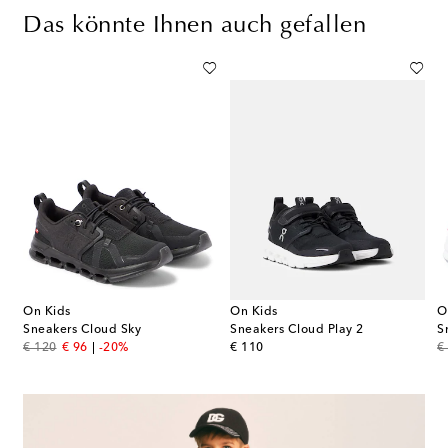
Das könnte Ihnen auch gefallen
On Kids
On Kids
O
Sneakers Cloud Sky
Sneakers Cloud Play 2
S
original price
discount price
original price
or
€ 120
€ 96
-20%
€ 110
€