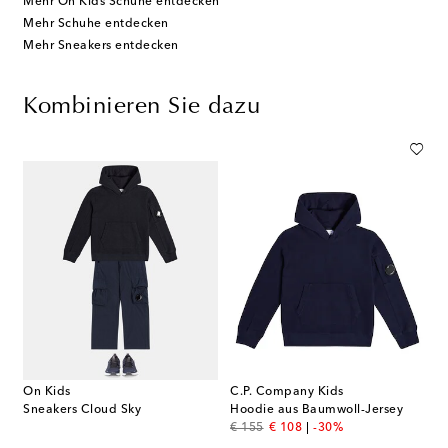
Mehr On Kids Schuhe entdecken
Mehr Schuhe entdecken
Mehr Sneakers entdecken
Kombinieren Sie dazu
On Kids
C.P. Company Kids
Sneakers Cloud Sky
Hoodie aus Baumwoll-Jersey
original price
discount price
€ 155
€ 108
-30%