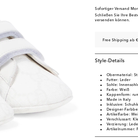
Sofortiger Versand Mo
Schließen Sie Ihre Bes
versenden können.
Free Shipping ab €
Style-Details
Obermaterial: St
Futter: Leder
Sohle: Innensohle
Farbe: Weiß
Kappenform: run
Made in Italy
Inklusive: Schuh
Designer-Farbbe
Artikelfarbe: We
Verschlussart: Kl
Verzierung: Lede
Artikelnummer: