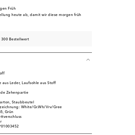
rgen Früh
tellung heute ab, damit wir diese morgen früh
 300 Bestellwert
off
 aus Leder, Laufsohle aus Stoff
de Zehenpartie
karton, Staubbeutel
zeichnung: White/Gr.Wh/Vrv/Gree
iß, Grün
ettverschluss
r
 P01003452