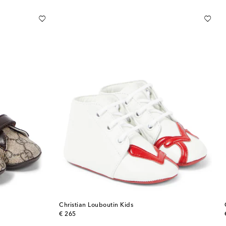
Christian Louboutin Kids
original price
€ 265