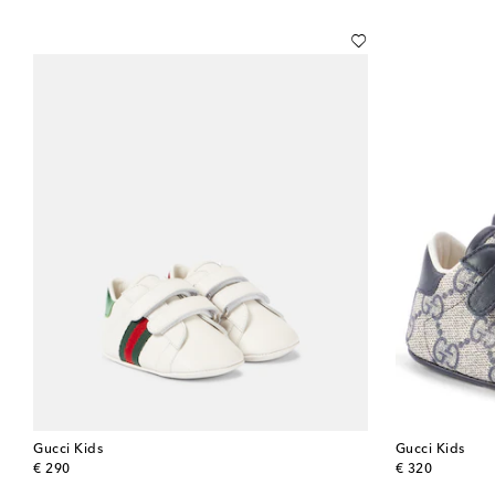
Gucci Kids
Gucci Kids
original price
original price
€ 290
€ 320