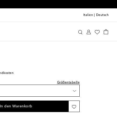
Italien
|
Deutsch
Kids
Schuhe
Schuhe für Babys
ügbarkeit
andkosten
hliste
Größentabelle
ügbarkeit
In den Warenkorb