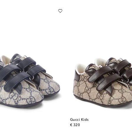
Gucci Kids
original price
€ 320