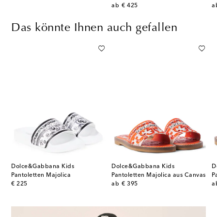
original price
or
ab
€ 425
a
Das könnte Ihnen auch gefallen
Dolce&Gabbana Kids
Dolce&Gabbana Kids
D
Pantoletten Majolica
Pantoletten Majolica aus Canvas
P
original price
original price
or
€ 225
ab
€ 395
a