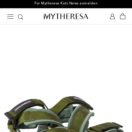
Für Mytheresa Kids News anmelden