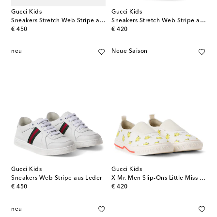
Gucci Kids
Gucci Kids
Sneakers Stretch Web Stripe aus GG-Canvas
Sneakers Stretch Web Stripe aus Leder
original price
original price
€ 450
€ 420
neu
Neue Saison
Gucci Kids
Gucci Kids
Sneakers Web Stripe aus Leder
X Mr. Men Slip-Ons Little Miss GG
original price
original price
€ 450
€ 420
neu