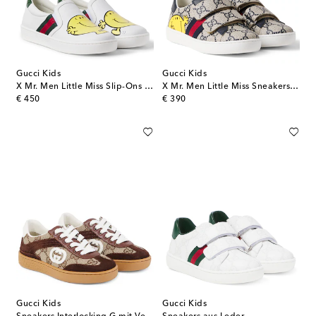
Gucci Kids
Gucci Kids
X Mr. Men Little Miss Slip-Ons aus Leder
X Mr. Men Little Miss Sneakers Ace GG aus Canvas
original price
original price
€ 450
€ 390
Gucci Kids
Gucci Kids