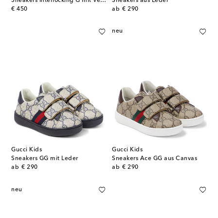
Sneakers Interlocking G mit Veloursleder
Sneakers aus Leder
original price
original price
€ 450
ab
€ 290
neu
Gucci Kids
Gucci Kids
Sneakers GG mit Leder
Sneakers Ace GG aus Canvas
original price
original price
ab
€ 290
ab
€ 290
neu