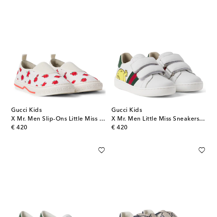
Gucci Kids
Gucci Kids
X Mr. Men Slip-Ons Little Miss GG
X Mr. Men Little Miss Sneakers aus Leder
original price
original price
€ 420
€ 420