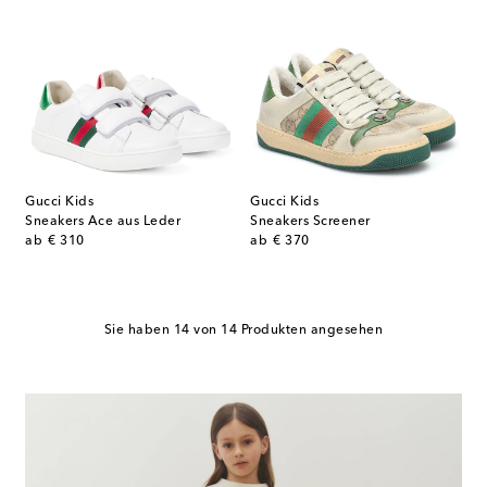
Gucci Kids
Gucci Kids
Sneakers Ace aus Leder
Sneakers Screener
original price
original price
ab
€ 310
ab
€ 370
Sie haben 14 von 14 Produkten angesehen