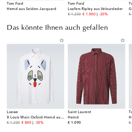
Tom Ford
Tom Ford
T
Hemd aus Seiden-Jacquard
Loafers Ripley aus Veloursleder
G
original price
discount price
or
€ 1.250
€ 1.000
-20%
€
Das könnte Ihnen auch gefallen
Loewe
Saint Laurent
T
X Louis Wain Oxford-Hemd aus Baumwolle
Hemd
H
original price
discount price
original price
or
€ 1.200
€ 840
-30%
€ 1.090
€