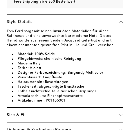
Free Shipping ab € 300 Bestellwert
Style-Details
Tom Ford sorgt mit seinen luxuriösen Materialien für kühne
Raffinesse und eine unverwechselbar moderne Note. Dieses
Hemd wurde aus reinem Seiden-Jacquard gefertigt und mit
einem charmanten gestreiften Print in Lila und Grau versehen.
Material: 100% Seide
Pflegehinweis: chemische Reinigung
Made in Italy
Farbe: Violett
Designer-Farbbezeichnung: Burgundy Multicolor
Verschlussart: Knopfleiste
Halsausschnitt: Reverskragen
Taschenart: abgeschrägte Brusttasche
Enthält nichttextile Teile tierischen Ursprungs
Ärmelabschluss: Einknopfmanschette
Artikelnummer: P01105301
Size & Fit
Lieferung & Kostenlose Retoure