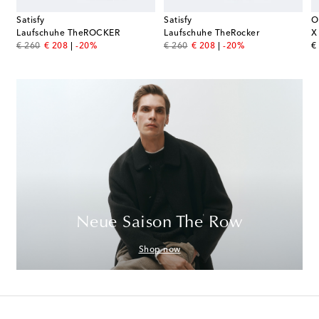
Satisfy
Satisfy
O
Laufschuhe TheROCKER
Laufschuhe TheRocker
original price
discount price
original price
discount price
or
€ 260
€ 208
-20%
€ 260
€ 208
-20%
€
Neue Saison The Row
Shop now