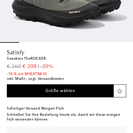
Satisfy
Sneakers TheROCKER
original price
discount price
€ 260
€ 208
-20%
-10 % mit MYEXTRA10
inkl. MwSt.; zzgl. Versandkosten
Größe wählen
Sofortiger Versand Morgen Früh
Schließen Sie Ihre Bestellung heute ab, damit wir diese morgen
früh versenden können.