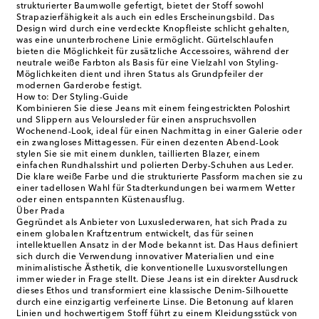
strukturierter Baumwolle gefertigt, bietet der Stoff sowohl
Strapazierfähigkeit als auch ein edles Erscheinungsbild. Das
Design wird durch eine verdeckte Knopfleiste schlicht gehalten,
was eine ununterbrochene Linie ermöglicht. Gürtelschlaufen
bieten die Möglichkeit für zusätzliche Accessoires, während der
neutrale weiße Farbton als Basis für eine Vielzahl von Styling-
Möglichkeiten dient und ihren Status als Grundpfeiler der
modernen Garderobe festigt.
How to: Der Styling-Guide
Kombinieren Sie diese Jeans mit einem feingestrickten Poloshirt
und Slippern aus Veloursleder für einen anspruchsvollen
Wochenend-Look, ideal für einen Nachmittag in einer Galerie oder
ein zwangloses Mittagessen. Für einen dezenten Abend-Look
stylen Sie sie mit einem dunklen, taillierten Blazer, einem
einfachen Rundhalsshirt und polierten Derby-Schuhen aus Leder.
Die klare weiße Farbe und die strukturierte Passform machen sie zu
einer tadellosen Wahl für Stadterkundungen bei warmem Wetter
oder einen entspannten Küstenausflug.
Über Prada
Gegründet als Anbieter von Luxuslederwaren, hat sich Prada zu
einem globalen Kraftzentrum entwickelt, das für seinen
intellektuellen Ansatz in der Mode bekannt ist. Das Haus definiert
sich durch die Verwendung innovativer Materialien und eine
minimalistische Ästhetik, die konventionelle Luxusvorstellungen
immer wieder in Frage stellt. Diese Jeans ist ein direkter Ausdruck
dieses Ethos und transformiert eine klassische Denim-Silhouette
durch eine einzigartig verfeinerte Linse. Die Betonung auf klaren
Linien und hochwertigem Stoff führt zu einem Kleidungsstück von