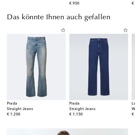
original price
or
€ 950
€
Das könnte Ihnen auch gefallen
Prada
Prada
L
Straight Jeans
Straight Jeans
W
original price
original price
or
€ 1.200
€ 1.150
€