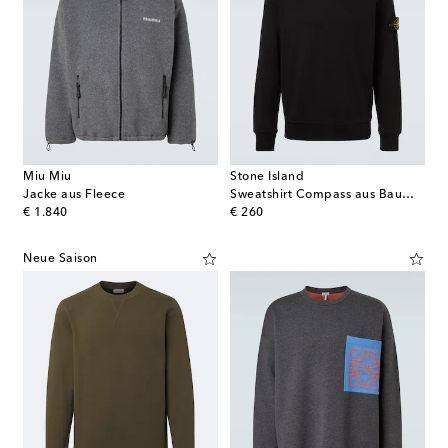
Miu Miu
Stone Island
Jacke aus Fleece
Sweatshirt Compass aus Baumwoll-Jersey
original price
original price
€ 1.840
€ 260
Neue Saison