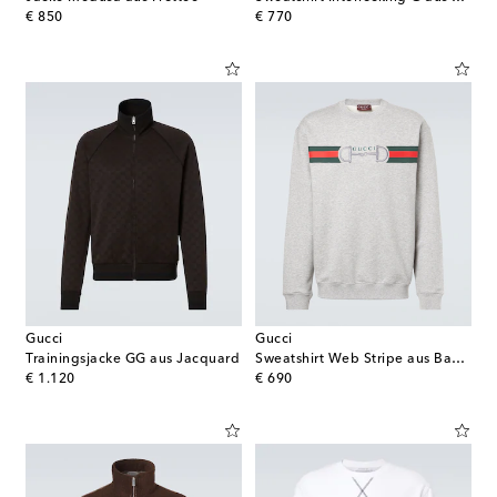
original price
original price
€ 850
€ 770
Gucci
Gucci
Trainingsjacke GG aus Jacquard
Sweatshirt Web Stripe aus Baumwolle
original price
original price
€ 1.120
€ 690