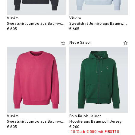
Visvim
Visvim
Sweatshirt Jumbo aus Baumwoll-Jersey
Sweatshirt Jumbo aus Baumwoll-Jersey
original price
original price
€ 605
€ 605
Neue Saison
Visvim
Polo Ralph Lauren
Sweatshirt Jumbo aus Baumwoll-Jersey
Hoodie aus Baumwoll-Jersey
original price
original price
€ 605
€ 200
-10 % ab € 500 mit FIRST10