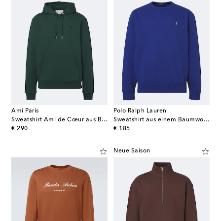
Ami Paris
Polo Ralph Lauren
Sweatshirt Ami de Cœur aus Baumwoll-Jersey
Sweatshirt aus einem Baumwollgemisch
original price
original price
€ 290
€ 185
Neue Saison