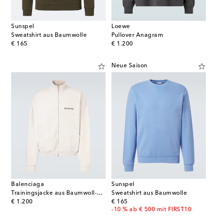
Sunspel
Loewe
Sweatshirt aus Baumwolle
Pullover Anagram
original price
original price
€ 165
€ 1.200
Neue Saison
Balenciaga
Sunspel
Trainingsjacke aus Baumwoll-Jersey
Sweatshirt aus Baumwolle
original price
original price
€ 1.200
€ 165
-10 % ab € 500 mit FIRST10