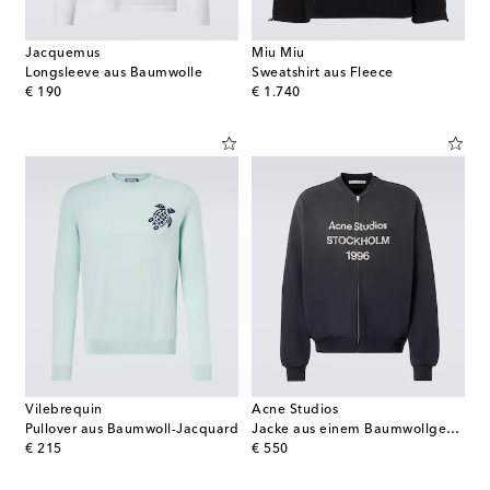
Jacquemus
Miu Miu
Longsleeve aus Baumwolle
Sweatshirt aus Fleece
original price
original price
€ 190
€ 1.740
Vilebrequin
Acne Studios
Pullover aus Baumwoll-Jacquard
Jacke aus einem Baumwollgemisch
original price
original price
€ 215
€ 550