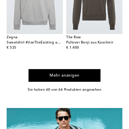
Zegna
The Row
Sweatshirt #UseTheExisting aus Baumwolle
Pullover Benji aus Kaschmir
original price
original price
€ 535
€ 1.400
Mehr anzeigen
Sie haben 60 von 66 Produkten angesehen