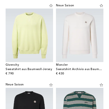
Neue Saison
Givenchy
Moncler
Sweatshirt aus Baumwoll-Jersey
Sweatshirt Archivio aus Baumwoll-Jersey
original price
original price
€ 790
€ 430
Neue Saison