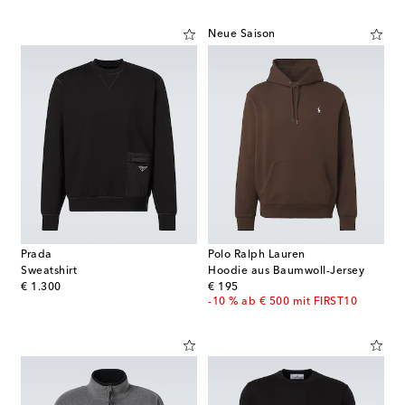
Neue Saison
Prada
Polo Ralph Lauren
Sweatshirt
Hoodie aus Baumwoll-Jersey
original price
original price
€ 1.300
€ 195
-10 % ab € 500 mit FIRST10