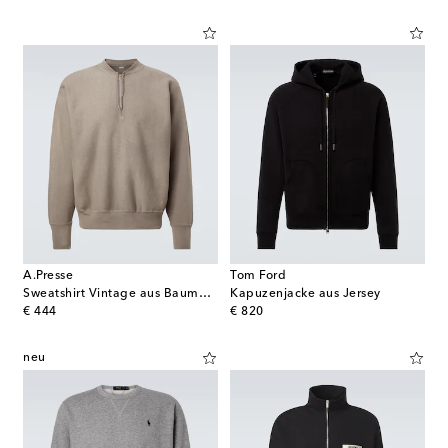
A.Presse
Tom Ford
Sweatshirt Vintage aus Baumwoll-Jersey
Kapuzenjacke aus Jersey
original price
original price
€ 444
€ 820
neu