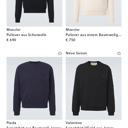
Moncler
Moncler
Pullover aus Schurwolle
Pullover aus einem Baumwollgemisch
original price
original price
€ 690
€ 750
Neue Saison
Prada
Valentino