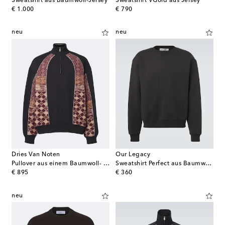
Sweatshirt aus Baumwoll-Jersey
Sweatshirt VGold aus Jersey
original price
original price
€ 1.000
€ 790
neu
neu
Dries Van Noten
Our Legacy
Pullover aus einem Baumwoll- und Wollgemisch
Sweatshirt Perfect aus Baumwolle und Wolle
original price
original price
€ 895
€ 360
neu