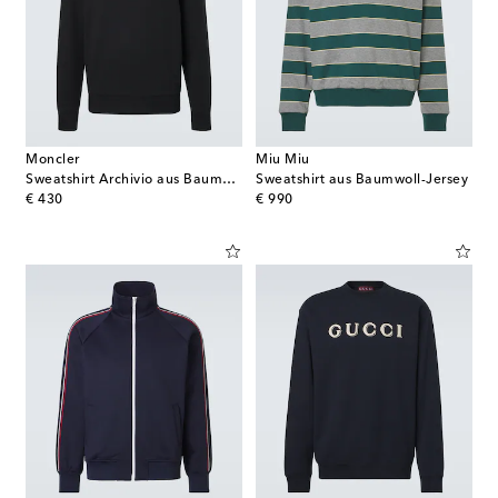
Moncler
Miu Miu
Sweatshirt Archivio aus Baumwoll-Jersey
Sweatshirt aus Baumwoll-Jersey
original price
original price
€ 430
€ 990