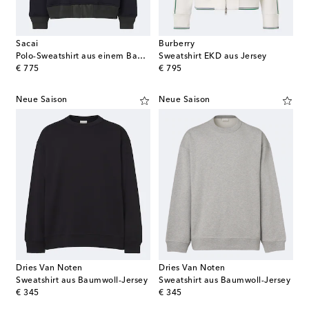
Sacai
Burberry
Polo-Sweatshirt aus einem Baumwollgemisch
Sweatshirt EKD aus Jersey
original price
original price
€ 775
€ 795
Neue Saison
Neue Saison
Dries Van Noten
Dries Van Noten
Sweatshirt aus Baumwoll-Jersey
Sweatshirt aus Baumwoll-Jersey
original price
original price
€ 345
€ 345