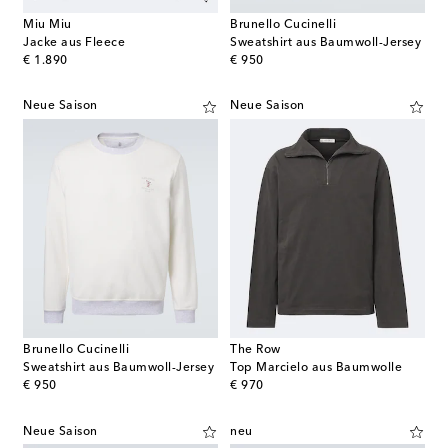
Miu Miu
Brunello Cucinelli
Jacke aus Fleece
Sweatshirt aus Baumwoll-Jersey
original price
original price
€ 1.890
€ 950
Neue Saison
Neue Saison
Brunello Cucinelli
The Row
Sweatshirt aus Baumwoll-Jersey
Top Marcielo aus Baumwolle
original price
original price
€ 950
€ 970
Neue Saison
neu