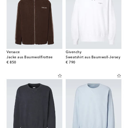
Versace
Givenchy
Jacke aus Baumwollfrottee
Sweatshirt aus Baumwoll-Jersey
original price
original price
€ 850
€ 790