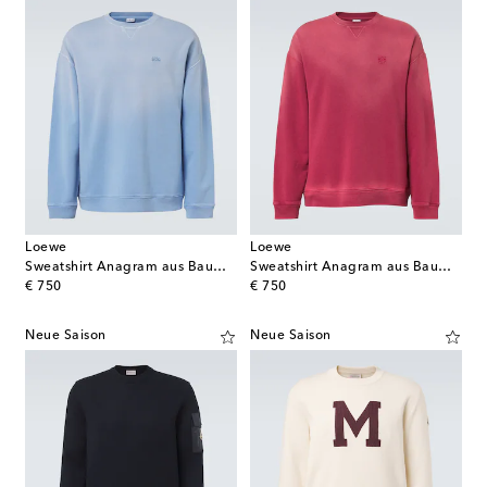
Loewe
Loewe
Sweatshirt Anagram aus Baumwoll-Jersey
Sweatshirt Anagram aus Baumwoll-Jersey
original price
original price
€ 750
€ 750
Neue Saison
Neue Saison