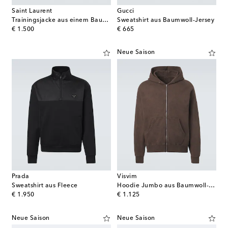
Saint Laurent
Gucci
Trainingsjacke aus einem Baumwollgemisch
Sweatshirt aus Baumwoll-Jersey
original price
original price
€ 1.500
€ 665
Neue Saison
Prada
Visvim
Sweatshirt aus Fleece
Hoodie Jumbo aus Baumwoll-Jersey
original price
original price
€ 1.950
€ 1.125
Neue Saison
Neue Saison