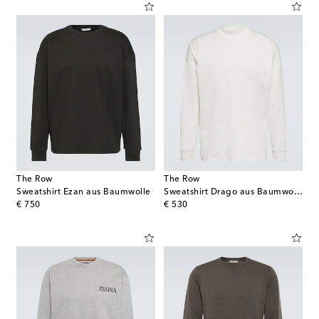
The Row
The Row
Sweatshirt Ezan aus Baumwolle
Sweatshirt Drago aus Baumwolle
original price
original price
€ 750
€ 530