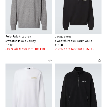
Polo Ralph Lauren
Jacquemus
Sweatshirt aus Jersey
Sweatshirt aus Baumwolle
original price
original price
€ 185
€ 350
-10 % ab € 500 mit FIRST10
-10 % ab € 500 mit FIRST10