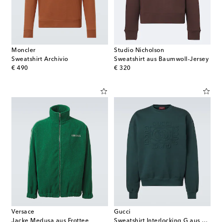
Moncler
Studio Nicholson
Sweatshirt Archivio
Sweatshirt aus Baumwoll-Jersey
original price
original price
€ 490
€ 320
Versace
Gucci
Jacke Medusa aus Frottee
Sweatshirt Interlocking G aus Baumwolle