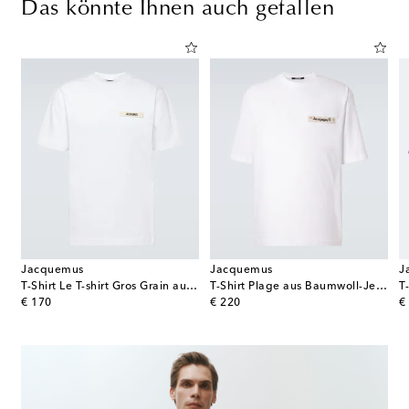
Das könnte Ihnen auch gefallen
Jacquemus
Jacquemus
J
T-Shirt Le T-shirt Gros Grain aus Baumwolle
T-Shirt Plage aus Baumwoll-Jersey
T
original price
original price
or
€ 170
€ 220
€