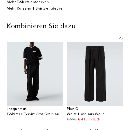
Mehr T-Shirts entdecken
Mehr Kurzarm T-Shirts entdecken
Kombinieren Sie dazu
Jacquemus
Plan C
T-Shirt Le T-shirt Gros Grain aus Baumwolle
Weite Hose aus Wolle
original price
discount price
€ 590
€ 413
-30%