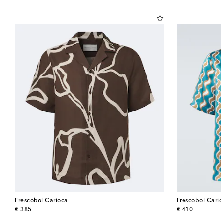
Frescobol Carioca
Frescobol Cari
original price
original price
€ 385
€ 410