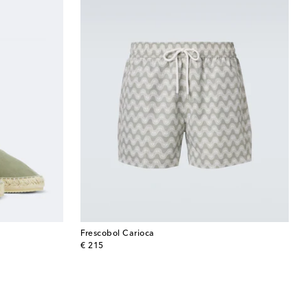
Frescobol Carioca
original price
€ 215