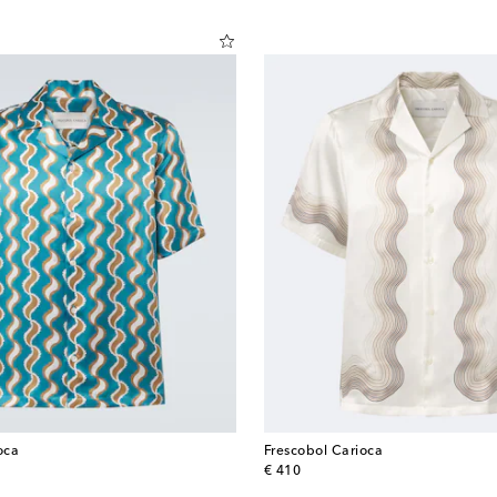
oca
Frescobol Carioca
original price
€ 410