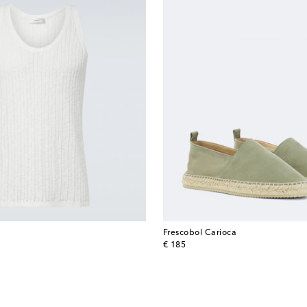
Frescobol Carioca
original price
€ 185