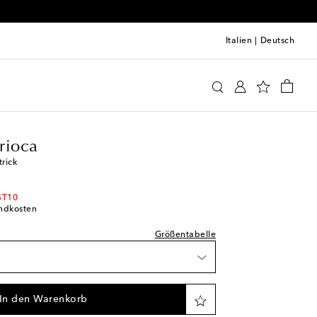
Italien
|
Deutsch
bol Carioca
Kleidung
Hemden
Casual
Tops
prechend normal aus
rioca
kel
rick
erfügbarkeit
ST10
andkosten
erfügbarkeit
Größentabelle
rtikel
e Wunschliste
In den Warenkorb