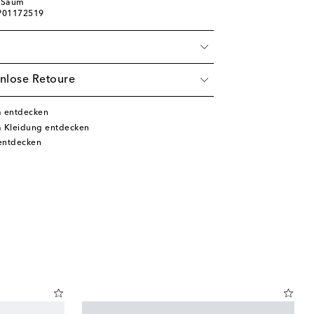
r Saum
 P01172519
nlose Retoure
a entdecken
a Kleidung entdecken
entdecken