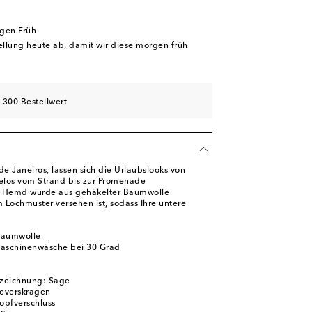
rgen Früh
tellung heute ab, damit wir diese morgen früh
 300 Bestellwert
 de Janeiros, lassen sich die Urlaubslooks von
elos vom Strand bis zur Promenade
o Hemd wurde aus gehäkelter Baumwolle
m Lochmuster versehen ist, sodass Ihre untere
Baumwolle
Maschinenwäsche bei 30 Grad
zeichnung: Sage
Reverskragen
nopfverschluss