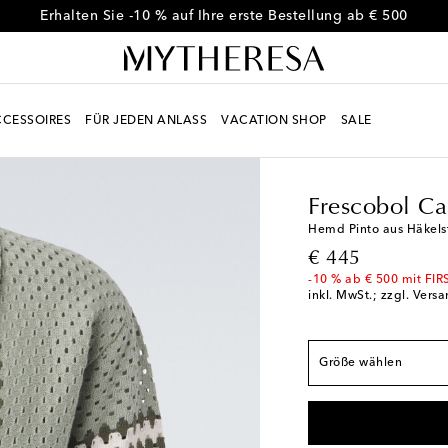
Code FIRST10 für -10 % auf ausgewählte Styles
CESSOIRES
FÜR JEDEN ANLASS
VACATION SHOP
SALE
Men
Designer
Fresco
Fällt der Größe ents
Frescobol Ca
S / IT 46
Letzter Arti
Hemd Pinto aus Häkelst
M / IT 48
Geringe V
original price
€ 445
L / IT 50
-10 % ab € 500 mit FIR
inkl. MwSt.; zzgl. Vers
XL / IT 52
Geringe V
XXL / IT 54
Letzter A
Größe wählen
XXXL / IT 56
Auf di