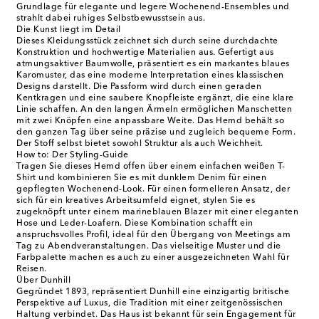
Grundlage für elegante und legere Wochenend-Ensembles und
strahlt dabei ruhiges Selbstbewusstsein aus.
Die Kunst liegt im Detail
Dieses Kleidungsstück zeichnet sich durch seine durchdachte
Konstruktion und hochwertige Materialien aus. Gefertigt aus
atmungsaktiver Baumwolle, präsentiert es ein markantes blaues
Karomuster, das eine moderne Interpretation eines klassischen
Designs darstellt. Die Passform wird durch einen geraden
Kentkragen und eine saubere Knopfleiste ergänzt, die eine klare
Linie schaffen. An den langen Ärmeln ermöglichen Manschetten
mit zwei Knöpfen eine anpassbare Weite. Das Hemd behält so
den ganzen Tag über seine präzise und zugleich bequeme Form.
Der Stoff selbst bietet sowohl Struktur als auch Weichheit.
How to: Der Styling-Guide
Tragen Sie dieses Hemd offen über einem einfachen weißen T-
Shirt und kombinieren Sie es mit dunklem Denim für einen
gepflegten Wochenend-Look. Für einen formelleren Ansatz, der
sich für ein kreatives Arbeitsumfeld eignet, stylen Sie es
zugeknöpft unter einem marineblauen Blazer mit einer eleganten
Hose und Leder-Loafern. Diese Kombination schafft ein
anspruchsvolles Profil, ideal für den Übergang von Meetings am
Tag zu Abendveranstaltungen. Das vielseitige Muster und die
Farbpalette machen es auch zu einer ausgezeichneten Wahl für
Reisen.
Über Dunhill
Gegründet 1893, repräsentiert Dunhill eine einzigartig britische
Perspektive auf Luxus, die Tradition mit einer zeitgenössischen
Haltung verbindet. Das Haus ist bekannt für sein Engagement für