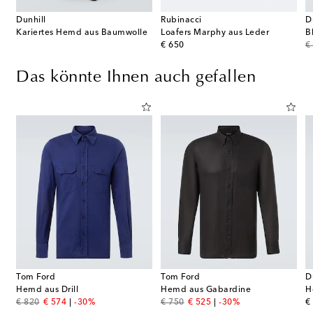
Dunhill
Rubinacci
D
Kariertes Hemd aus Baumwolle
Loafers Marphy aus Leder
B
original price
or
€ 650
€
Das könnte Ihnen auch gefallen
Tom Ford
Tom Ford
D
emd aus Baumwolle und Wolle
Hemd aus Drill
Hemd aus Gabardine
H
original price
discount price
original price
discount price
or
€ 820
€ 574
-30%
€ 750
€ 525
-30%
€