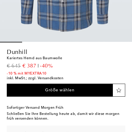
Dunhill
Kariertes Hemd aus Baumwolle
original price
discount price
€ 645
€ 387
-40%
-10 % mit MYEXTRA10
inkl. MwSt.; zzgl. Versandkosten
Größe wählen
Sofortiger Versand Morgen Früh
Schließen Sie Ihre Bestellung heute ab, damit wir diese morgen
früh versenden können.