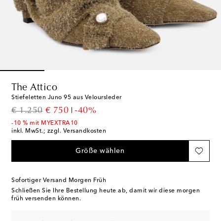
The Attico
Stiefeletten Juno 95 aus Veloursleder
original price
discount price
€ 1.250
€ 750
-40%
-10 % mit MYEXTRA10
inkl. MwSt.; zzgl. Versandkosten
Größe wählen
Sofortiger Versand Morgen Früh
Schließen Sie Ihre Bestellung heute ab, damit wir diese morgen
früh versenden können.