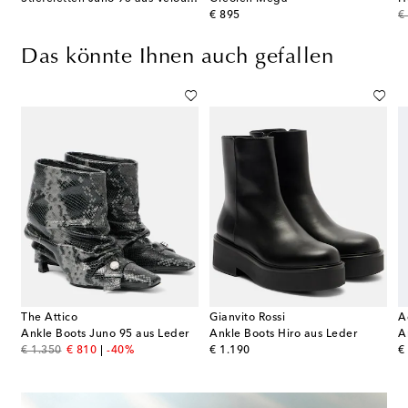
original price
or
€ 895
€
Das könnte Ihnen auch gefallen
The Attico
Gianvito Rossi
A
 Liade aus Veloursleder
Ankle Boots Juno 95 aus Leder
Ankle Boots Hiro aus Leder
original price
discount price
original price
or
€ 1.350
€ 810
-40%
€ 1.190
€