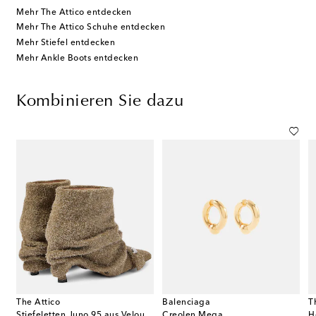
Mehr The Attico entdecken
Mehr The Attico Schuhe entdecken
Mehr Stiefel entdecken
Mehr Ankle Boots entdecken
Kombinieren Sie dazu
The Attico
Balenciaga
T
h
Stiefeletten Juno 95 aus Veloursleder
Creolen Mega