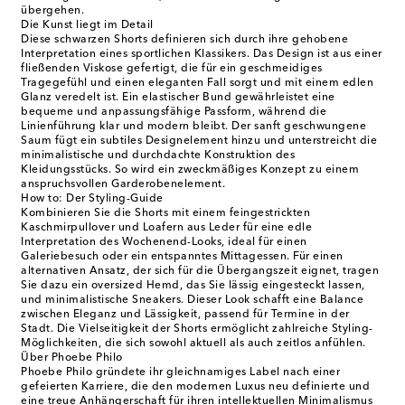
übergehen.
Die Kunst liegt im Detail
Diese schwarzen Shorts definieren sich durch ihre gehobene
Interpretation eines sportlichen Klassikers. Das Design ist aus einer
fließenden Viskose gefertigt, die für ein geschmeidiges
Tragegefühl und einen eleganten Fall sorgt und mit einem edlen
Glanz veredelt ist. Ein elastischer Bund gewährleistet eine
bequeme und anpassungsfähige Passform, während die
Linienführung klar und modern bleibt. Der sanft geschwungene
Saum fügt ein subtiles Designelement hinzu und unterstreicht die
minimalistische und durchdachte Konstruktion des
Kleidungsstücks. So wird ein zweckmäßiges Konzept zu einem
anspruchsvollen Garderobenelement.
How to: Der Styling-Guide
Kombinieren Sie die Shorts mit einem feingestrickten
Kaschmirpullover und Loafern aus Leder für eine edle
Interpretation des Wochenend-Looks, ideal für einen
Galeriebesuch oder ein entspanntes Mittagessen. Für einen
alternativen Ansatz, der sich für die Übergangszeit eignet, tragen
Sie dazu ein oversized Hemd, das Sie lässig eingesteckt lassen,
und minimalistische Sneakers. Dieser Look schafft eine Balance
zwischen Eleganz und Lässigkeit, passend für Termine in der
Stadt. Die Vielseitigkeit der Shorts ermöglicht zahlreiche Styling-
Möglichkeiten, die sich sowohl aktuell als auch zeitlos anfühlen.
Über Phoebe Philo
Phoebe Philo gründete ihr gleichnamiges Label nach einer
gefeierten Karriere, die den modernen Luxus neu definierte und
eine treue Anhängerschaft für ihren intellektuellen Minimalismus