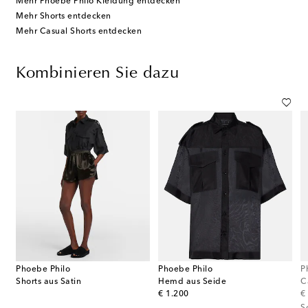
Mehr Phoebe Philo Kleidung entdecken
Mehr Shorts entdecken
Mehr Casual Shorts entdecken
Kombinieren Sie dazu
Phoebe Philo
Phoebe Philo
P
Shorts aus Satin
Hemd aus Seide
C
original price
or
€ 1.200
€