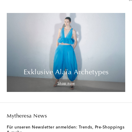
S
Exklusive Alaïa Archetypes
Shop now
Mytheresa News
Für unseren Newsletter anmelden: Trends, Pre-Shoppings