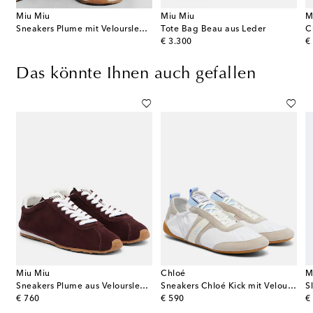
Miu Miu
Miu Miu
M
Sneakers Plume mit Veloursleder
Tote Bag Beau aus Leder
C
original price
or
€ 3.300
€
Das könnte Ihnen auch gefallen
Miu Miu
Chloé
M
ers Ballet Runner 2.0 mit Veloursleder
Sneakers Plume aus Veloursleder
Sneakers Chloé Kick mit Veloursleder
S
original price
original price
or
€ 760
€ 590
€