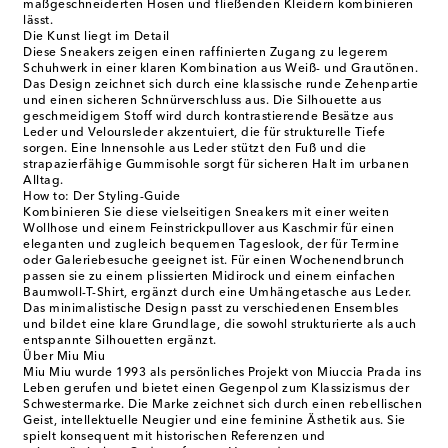
maßgeschneiderten Hosen und fließenden Kleidern kombinieren
lässt.
Die Kunst liegt im Detail
Diese Sneakers zeigen einen raffinierten Zugang zu legerem
Schuhwerk in einer klaren Kombination aus Weiß- und Grautönen.
Das Design zeichnet sich durch eine klassische runde Zehenpartie
und einen sicheren Schnürverschluss aus. Die Silhouette aus
geschmeidigem Stoff wird durch kontrastierende Besätze aus
Leder und Veloursleder akzentuiert, die für strukturelle Tiefe
sorgen. Eine Innensohle aus Leder stützt den Fuß und die
strapazierfähige Gummisohle sorgt für sicheren Halt im urbanen
Alltag.
How to: Der Styling-Guide
Kombinieren Sie diese vielseitigen Sneakers mit einer weiten
Wollhose und einem Feinstrickpullover aus Kaschmir für einen
eleganten und zugleich bequemen Tageslook, der für Termine
oder Galeriebesuche geeignet ist. Für einen Wochenendbrunch
passen sie zu einem plissierten Midirock und einem einfachen
Baumwoll-T-Shirt, ergänzt durch eine Umhängetasche aus Leder.
Das minimalistische Design passt zu verschiedenen Ensembles
und bildet eine klare Grundlage, die sowohl strukturierte als auch
entspannte Silhouetten ergänzt.
Über Miu Miu
Miu Miu wurde 1993 als persönliches Projekt von Miuccia Prada ins
Leben gerufen und bietet einen Gegenpol zum Klassizismus der
Schwestermarke. Die Marke zeichnet sich durch einen rebellischen
Geist, intellektuelle Neugier und eine feminine Ästhetik aus. Sie
spielt konsequent mit historischen Referenzen und