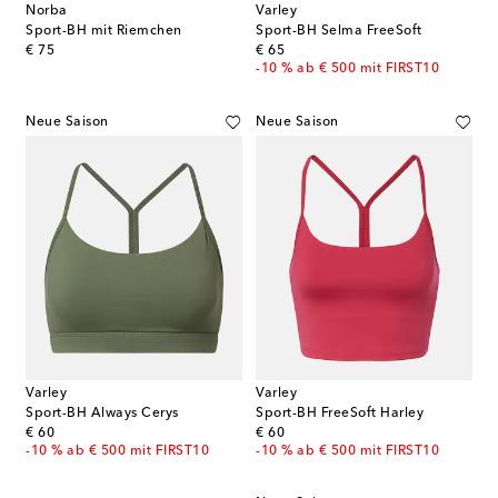
Norba
Varley
Sport-BH mit Riemchen
Sport-BH Selma FreeSoft
original price
original price
€ 75
€ 65
-10 % ab € 500 mit FIRST10
Neue Saison
Neue Saison
Varley
Varley
Sport-BH Always Cerys
Sport-BH FreeSoft Harley
original price
original price
€ 60
€ 60
-10 % ab € 500 mit FIRST10
-10 % ab € 500 mit FIRST10