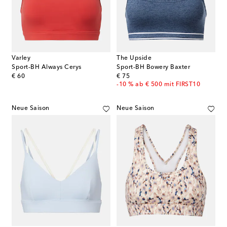
Varley
The Upside
Sport-BH Always Cerys
Sport-BH Bowery Baxter
original price
original price
€ 60
€ 75
-10 % ab € 500 mit FIRST10
Neue Saison
Neue Saison