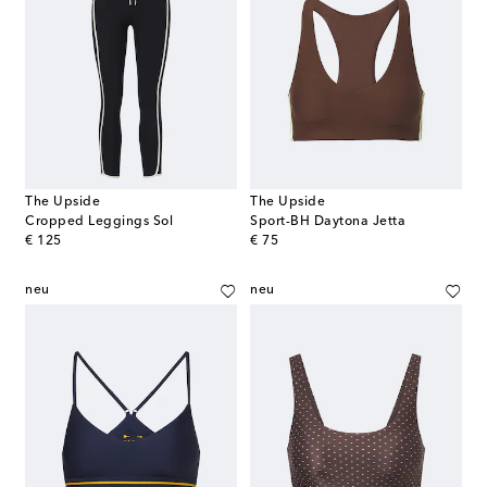
The Upside
The Upside
Cropped Leggings Sol
Sport-BH Daytona Jetta
original price
original price
€ 125
€ 75
neu
neu