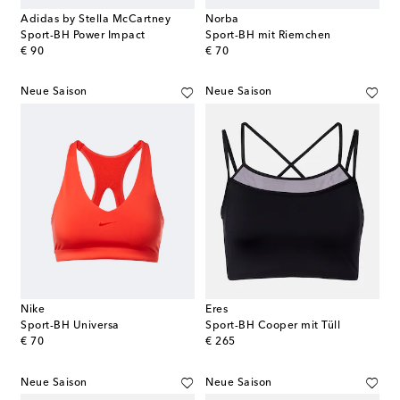
Adidas by Stella McCartney
Norba
Sport-BH Power Impact
Sport-BH mit Riemchen
original price
original price
€ 90
€ 70
Neue Saison
Neue Saison
Nike
Eres
Sport-BH Universa
Sport-BH Cooper mit Tüll
original price
original price
€ 70
€ 265
Neue Saison
Neue Saison