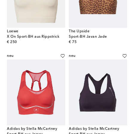
Loewe
The Upside
X On Sport-BH aus Rippstrick
Sport-BH Javan Jade
original price
original price
€ 250
€ 75
neu
neu
Adidas by Stella McCartney
Adidas by Stella McCartney