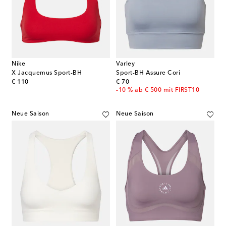
Nike
Varley
X Jacquemus Sport-BH
Sport-BH Assure Cori
original price
original price
€ 110
€ 70
-10 % ab € 500 mit FIRST10
Neue Saison
Neue Saison