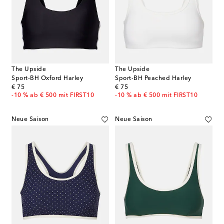
The Upside
The Upside
Sport-BH Oxford Harley
Sport-BH Peached Harley
original price
original price
€ 75
€ 75
-10 % ab € 500 mit FIRST10
-10 % ab € 500 mit FIRST10
Neue Saison
Neue Saison