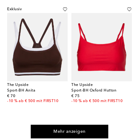
Exklusiv
The Upside
The Upside
Sport-BH Anita
Sport-BH Oxford Hutton
original price
original price
€ 70
€ 75
-10 % ab € 500 mit FIRST10
-10 % ab € 500 mit FIRST10
Mehr anzeigen