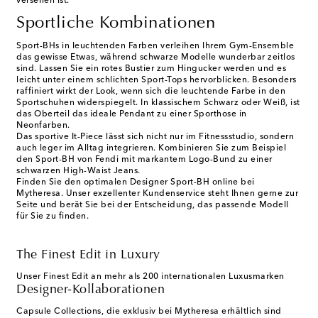
versehen ist.
Sportliche Kombinationen
Sport-BHs in leuchtenden Farben verleihen Ihrem Gym-Ensemble
das gewisse Etwas, während schwarze Modelle wunderbar zeitlos
sind. Lassen Sie ein rotes Bustier zum Hingucker werden und es
leicht unter einem schlichten Sport-Tops hervorblicken. Besonders
raffiniert wirkt der Look, wenn sich die leuchtende Farbe in den
Sportschuhen widerspiegelt. In klassischem Schwarz oder Weiß, ist
das Oberteil das ideale Pendant zu einer Sporthose in
Neonfarben.
Das sportive It-Piece lässt sich nicht nur im Fitnessstudio, sondern
auch leger im Alltag integrieren. Kombinieren Sie zum Beispiel
den Sport-BH von Fendi mit markantem Logo-Bund zu einer
schwarzen High-Waist Jeans.
Finden Sie den optimalen
Designer Sport-BH
online bei
Mytheresa. Unser exzellenter Kundenservice steht Ihnen gerne zur
Seite und berät Sie bei der Entscheidung, das passende Modell
für Sie zu finden.
The Finest Edit in Luxury
Unser Finest Edit an mehr als 200 internationalen Luxusmarken
Designer-Kollaborationen
Capsule Collections, die exklusiv bei Mytheresa erhältlich sind