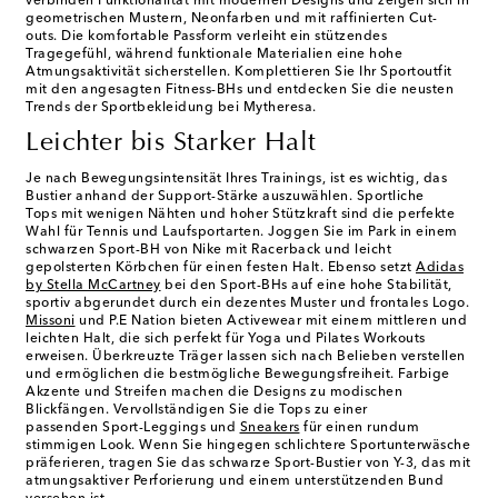
verbinden Funktionalität mit modernen Designs und zeigen sich in
geometrischen Mustern, Neonfarben und mit raffinierten Cut-
outs. Die komfortable Passform verleiht ein stützendes
Tragegefühl, während funktionale Materialien eine hohe
Atmungsaktivität sicherstellen. Komplettieren Sie Ihr Sportoutfit
mit den angesagten Fitness-BHs und entdecken Sie die neusten
Trends der Sportbekleidung bei Mytheresa.
Leichter bis Starker Halt
Je nach Bewegungsintensität Ihres Trainings, ist es wichtig, das
Bustier anhand der Support-Stärke auszuwählen. Sportliche
Tops mit wenigen Nähten und hoher Stützkraft sind die perfekte
Wahl für Tennis und Laufsportarten. Joggen Sie im Park in einem
schwarzen Sport-BH von Nike mit Racerback und leicht
gepolsterten Körbchen für einen festen Halt. Ebenso setzt
Adidas
by Stella McCartney
bei den Sport-BHs auf eine hohe Stabilität,
sportiv abgerundet durch ein dezentes Muster und frontales Logo.
Missoni
und P.E Nation bieten Activewear mit einem mittleren und
leichten Halt, die sich perfekt für Yoga und Pilates Workouts
erweisen. Überkreuzte Träger lassen sich nach Belieben verstellen
und ermöglichen die bestmögliche Bewegungsfreiheit. Farbige
Akzente und Streifen machen die Designs zu modischen
Blickfängen. Vervollständigen Sie die Tops zu einer
passenden Sport-Leggings und
Sneakers
für einen rundum
stimmigen Look. Wenn Sie hingegen schlichtere Sportunterwäsche
präferieren, tragen Sie das schwarze
Sport-Bustier
von Y-3, das mit
atmungsaktiver Perforierung und einem unterstützenden Bund