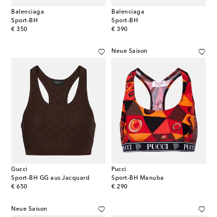
Balenciaga
Balenciaga
Sport-BH
Sport-BH
original price
original price
€ 350
€ 390
Neue Saison
Gucci
Pucci
Sport-BH GG aus Jacquard
Sport-BH Manuba
original price
original price
€ 650
€ 290
Neue Saison