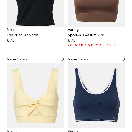
Nike
Varley
Top Nike Universa
Sport-BH Assure Cori
original price
original price
€ 70
€ 70
-10 % ab € 500 mit FIRST10
Neue Saison
Neue Saison
Norba
Varley