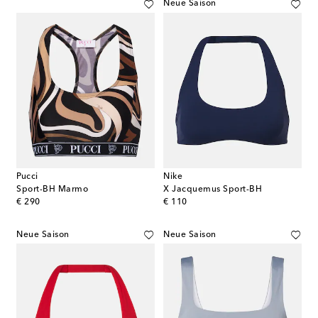
Neue Saison
Pucci
Nike
Sport-BH Marmo
X Jacquemus Sport-BH
original price
original price
€ 290
€ 110
Neue Saison
Neue Saison