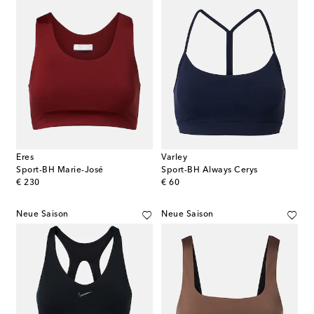
Eres
Varley
Sport-BH Marie-José
Sport-BH Always Cerys
original price
original price
€ 230
€ 60
Neue Saison
Neue Saison