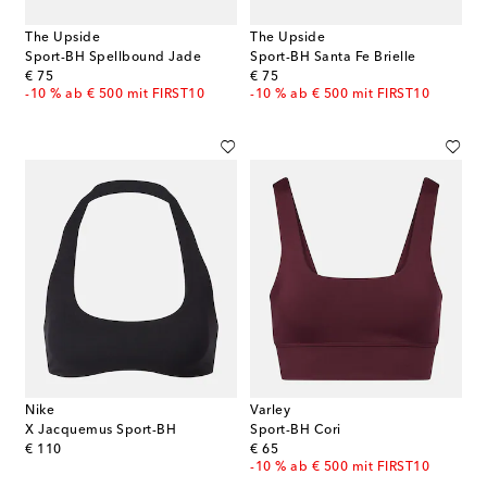
The Upside
The Upside
Sport-BH Spellbound Jade
Sport-BH Santa Fe Brielle
original price
original price
€ 75
€ 75
-10 % ab € 500 mit FIRST10
-10 % ab € 500 mit FIRST10
Nike
Varley
X Jacquemus Sport-BH
Sport-BH Cori
original price
original price
€ 110
€ 65
-10 % ab € 500 mit FIRST10