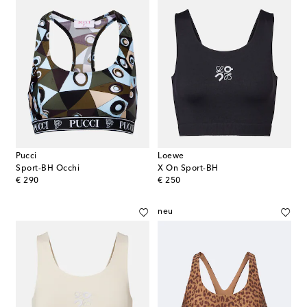
Pucci
Loewe
Sport-BH Occhi
X On Sport-BH
original price
original price
€ 290
€ 250
neu