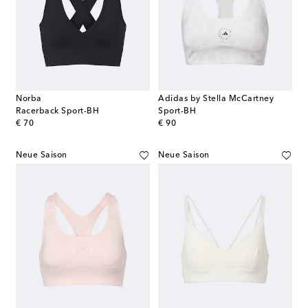
Norba
Adidas by Stella McCartney
Racerback Sport-BH
Sport-BH
original price
original price
€ 70
€ 90
Neue Saison
Neue Saison