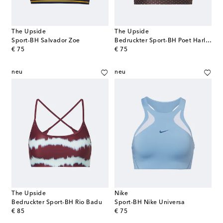
The Upside
The Upside
Sport-BH Salvador Zoe
Bedruckter Sport-BH Poet Harlow
original price
original price
€ 75
€ 75
neu
neu
The Upside
Nike
Bedruckter Sport-BH Rio Badu
Sport-BH Nike Universa
original price
original price
€ 85
€ 75