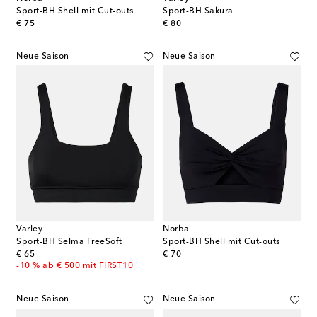
Sport-BH Shell mit Cut-outs
Sport-BH Sakura
original price
original price
€ 75
€ 80
Neue Saison
Neue Saison
Varley
Norba
Sport-BH Selma FreeSoft
Sport-BH Shell mit Cut-outs
original price
original price
€ 65
€ 70
-10 % ab € 500 mit FIRST10
Neue Saison
Neue Saison