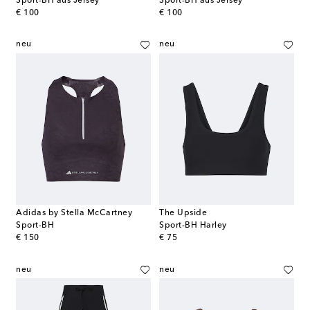
Sport-BH aus Jersey
Sport-BH aus Jersey
original price
original price
€ 100
€ 100
neu
neu
Adidas by Stella McCartney
The Upside
Sport-BH
Sport-BH Harley
original price
original price
€ 150
€ 75
neu
neu