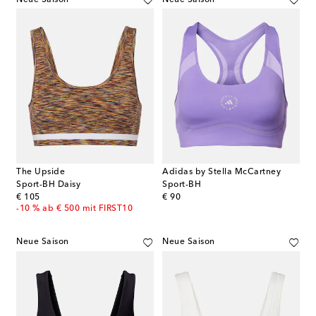
The Upside
Adidas by Stella McCartney
Sport-BH Daisy
Sport-BH
original price
original price
€ 105
€ 90
-10 % ab € 500 mit FIRST10
Neue Saison
Neue Saison