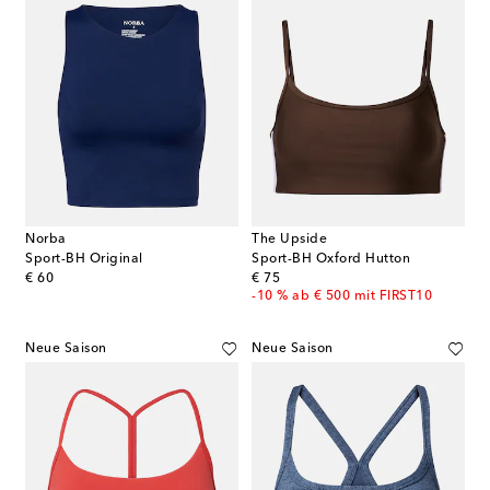
Norba
The Upside
Sport-BH Original
Sport-BH Oxford Hutton
original price
original price
€ 60
€ 75
-10 % ab € 500 mit FIRST10
Neue Saison
Neue Saison