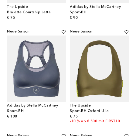
The Upside
Adidas by Stella McCartney
Bralette Courtship Jetta
Sport-BH
original price
original price
€ 75
€ 90
Neue Saison
Neue Saison
Adidas by Stella McCartney
The Upside
Sport-BH
Sport-BH Oxford Ulla
original price
original price
€ 100
€ 75
-10 % ab € 500 mit FIRST10
Neue Saison
Neue Saison