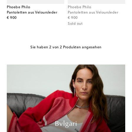
Phoebe Philo
Phoebe Philo
Pantoletten aus Veloursleder
Pantoletten aus Veloursleder
original price
original price
€ 900
€ 900
Sold out
Sie haben 2 von 2 Produkten angesehen
Bvlgari