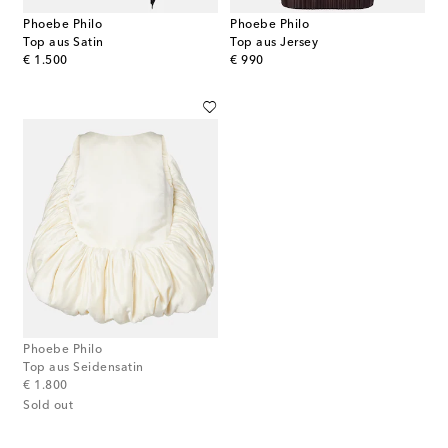
Phoebe Philo
Phoebe Philo
Top aus Satin
Top aus Jersey
original price
original price
€ 1.500
€ 990
Phoebe Philo
Top aus Seidensatin
original price
€ 1.800
Sold out