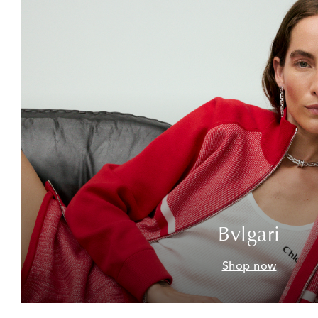
Bvlgari
Shop now