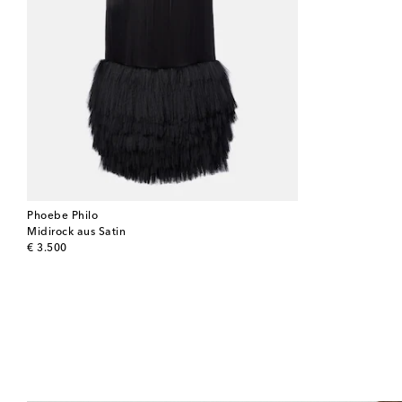
Phoebe Philo
Midirock aus Satin
original price
€ 3.500